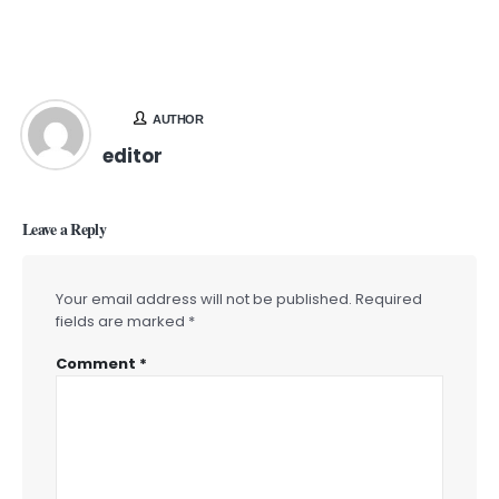
AUTHOR
editor
Leave a Reply
Your email address will not be published.
Required
fields are marked
*
Comment
*