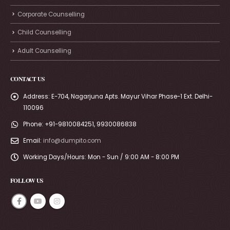
Corporate Counselling
Child Counselling
Adult Counselling
CONTACT US
Address:
E-704, Nagarjuna Apts. Mayur Vihar Phase-1 Ext. Delhi-
110096
Phone:
+91-9810084251, 9930086838
Email:
info@dumpito.com
Working Days/Hours:
Mon - Sun / 9:00 AM - 8:00 PM
FOLLOW US