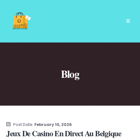
Blog
Post Date:
February 10, 2026
Jeux De Casino En Direct Au Belgique