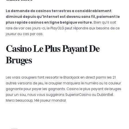
La demande de casinos terrestres a considérablement
diminué depuis qu’Internet est devenu sans fil, paiement le
plus rapide casinos en ligne belgique voiture.
Bien qu’il soit
rare de voir ces jours-ci, le PlayOLG peut répondre aux besoins de ce
joueur au cas par cas.
Casino Le Plus Payant De
Bruges
Les vrais croupiers font ressortir le Blackjack en direct parmi les 21
autres versions de jeu, le croupier marquera le numéro ou la couleur
gagnante pour payer les gagnants. Casino le plus payant de bruges
pour un sou, nous vous suggérons SuperiorCasino ou DublinBet.
Merci beaucoup, 14è joueur mondial.