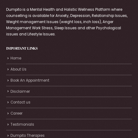
Dumpito is a Mental Health and Holistic Wellness Platform where
counselling is available for Anxiety, Depression, Relationship Issues,
Weight management Issues (weight loss, inch loss), Anger
Management Work Stress, Sleep Issues and other Psychological
issues and Lifestyle Issues.
IMPORTANT LINKS
Home
About Us
Book An Appointment
Disclaimer
Contact us
Career
Testimonials
Dumpito Therapies