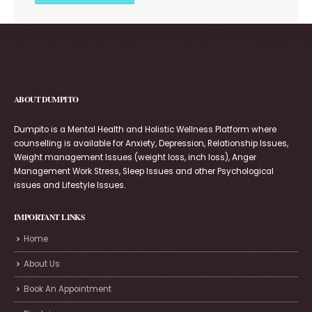
ABOUT DUMPITO
Dumpito is a Mental Health and Holistic Wellness Platform where
counselling is available for Anxiety, Depression, Relationship Issues,
Weight management Issues (weight loss, inch loss), Anger
Management Work Stress, Sleep Issues and other Psychological
issues and Lifestyle Issues.
IMPORTANT LINKS
Home
About Us
Book An Appointment