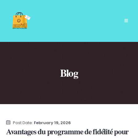
Blog
Post Date:
February 19, 2026
Avantages du programme de fidélité pour