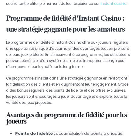
souhaitent profiter pleinement de leur expérience sur
instant casino
.
Programme de fidélité d’Instant Casino :
une stratégie gagnante pour les amateurs
Le programme de fidélité d’Instant Casino offre aux joueurs réguliers
une opportunité unique d’accumuler des avantages tout en profitant
de leurs jeux préférés. En s’inscrivant à ce programme, les utilisateurs
peuvent bénéficier d’un système simple et transparent, conçu pour
récompenser leur loyauté sur le long terme.
Ce programme s’inscrit dans une stratégie gagnante en renforçant
la fidélisation des clients et en augmentant leur engagement. Grâce
à des bonus réguliers, des points de fidélité et des offres exclusives,
les joueurs sont encouragés à jouer davantage et à explorer toute la
variété des jeux proposés.
Avantages du programme de fidélité pour les
joueurs
Points de fidélité :
accumulation de points à chaque