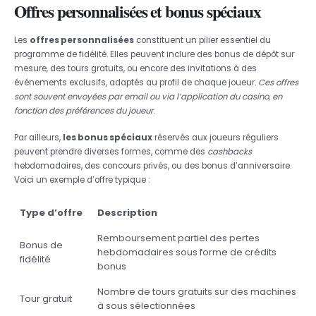
Offres personnalisées et bonus spéciaux
Les
offres personnalisées
constituent un pilier essentiel du
programme de fidélité. Elles peuvent inclure des bonus de dépôt sur
mesure, des tours gratuits, ou encore des invitations à des
événements exclusifs, adaptés au profil de chaque joueur.
Ces offres
sont souvent envoyées par email ou via l’application du casino, en
fonction des préférences du joueur
.
Par ailleurs,
les bonus spéciaux
réservés aux joueurs réguliers
peuvent prendre diverses formes, comme des
cashbacks
hebdomadaires, des concours privés, ou des bonus d’anniversaire.
Voici un exemple d’offre typique :
Type d’offre
Description
Remboursement partiel des pertes
Bonus de
hebdomadaires sous forme de crédits
fidélité
bonus
Nombre de tours gratuits sur des machines
Tour gratuit
à sous sélectionnées