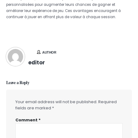
personnalisées pour augmenter leurs chances de gagner et
améliorer leur expérience de jeu. Ces avantages encouragent à
continuer à jouer en offrant plus de valeur à chaque session.
AUTHOR
editor
Leave a Reply
Your email address will not be published.
Required
fields are marked
*
Comment
*