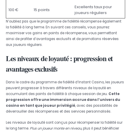
Excellents taux pour
100 €
15 points
joueurs réguliers
N’oubliez pas que le programme de fidélité récompense également
la fidélité à long terme. En suivant ces conseils, vous pourrez
maximiser vos gains en points de récompense, vous permettant
ainsi de profiter d’avantages exclusifs et de promotions réservées
aux joueurs réguliers.
Les niveaux de loyauté : progression et
avantages exclusifs
Dans le cadre du programme de fidélité d’Instant Casino, les joueurs
peuvent progresser à travers différents niveaux de loyauté en
accumulant des points de fidélité à chaque session de jeu.
Cette
progression offre une immersion accrue dans l’univers du
casino en tant que joueur privilégié
, avec des possibilités de
déverrouiller des récompenses et des services personnalisés.
Les niveaux de loyauté sont conçus pour récompenser la fidélité sur
le long terme.
Plus un joueur monte en niveau
, plus il peut bénéficier