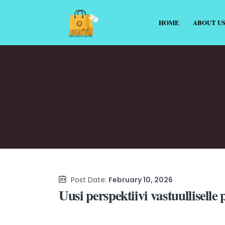
HOME
ABOUT U
Post Date:
February 10, 2026
Uusi perspektiivi vastuullisell