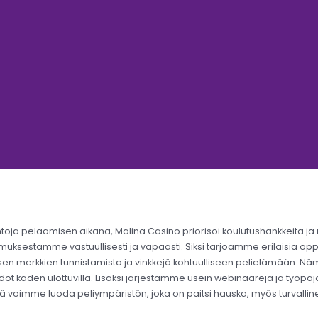
oja pelaamisen aikana, Malina Casino priorisoi koulutushankkeita ja 
ksestamme vastuullisesti ja vapaasti. Siksi tarjoamme erilaisia oppaita 
merkkien tunnistamista ja vinkkejä kohtuulliseen pelielämään. Nämä 
edot käden ulottuvilla. Lisäksi järjestämme usein webinaareja ja työpa
tä voimme luoda peliympäristön, joka on paitsi hauska, myös turvallinen 