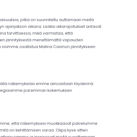
aisuuksia, jotka on suunniteltu auttamaan meitä
n ajanjakson aikana. Lisäksi aikarajoitukset antavat
a tarvittaessa, mikä varmistaa, että
isen jännityksestä menettämättä vapauden
n voimme osallistua Malina Casinon jännitykseen
ämällä näkemyksiäsi emme ainoastaan täydennä
 strategiaamme paremman kokemuksen
skomme, että näkemyksesi muokkaavat palvelumme
itä on kehittämisen varaa. Olipa kyse sitten
 ratkaisujamme ja inspiroivat meitä suorittamaan