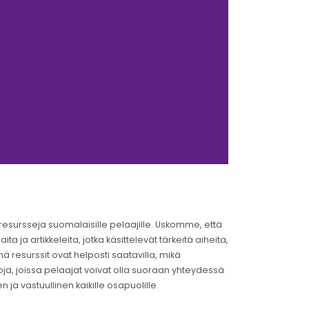
resursseja suomalaisille pelaajille. Uskomme, että
ja artikkeleita, jotka käsittelevät tärkeitä aiheita,
resurssit ovat helposti saatavilla, mikä
joja, joissa pelaajat voivat olla suoraan yhteydessä
ja vastuullinen kaikille osapuolille.