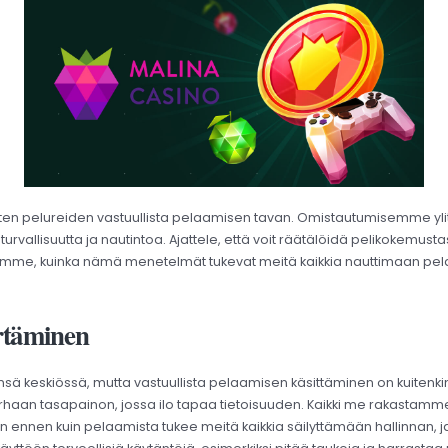
ten pelureiden vastuullista pelaamisen tavan. Omistautumisemme yli
 turvallisuutta ja nautintoa. Ajattele, että voit räätälöidä pelikokemus
jastamme, kuinka nämä menetelmät tukevat meitä kaikkia nauttimaan pel
rtäminen
nsä keskiössä, mutta vastuullista pelaamisen käsittäminen on kuitenki
rhaan tasapainon, jossa ilo tapaa tietoisuuden. Kaikki me rakastamme
en ennen kuin pelaamista tukee meitä kaikkia säilyttämään hallinnan, j