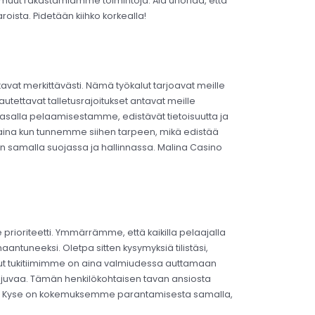
aa muut rakastamiamme toimintoja. Älä unohda, että
oista. Pidetään kiihko korkealla!
at merkittävästi. Nämä työkalut tarjoavat meille
ettavat talletusrajoitukset antavat meille
tasalla pelaamisestamme, edistävät tietoisuutta ja
a aina kun tunnemme siihen tarpeen, mikä edistää
samalla suojassa ja hallinnassa. Malina Casino
 prioriteetti. Ymmärrämme, että kaikilla pelaajalla
aantuneeksi. Oletpa sitten kysymyksiä tilistäsi,
nut tukitiimimme on aina valmiudessa auttamaan
sujuvaa. Tämän henkilökohtaisen tavan ansiosta
ä. Kyse on kokemuksemme parantamisesta samalla,