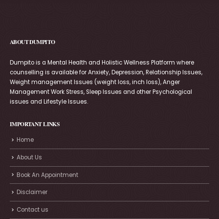
ABOUT DUMPITO
Dumpito is a Mental Health and Holistic Wellness Platform where
counselling is available for Anxiety, Depression, Relationship Issues,
Weight management Issues (weight loss, inch loss), Anger
Management Work Stress, Sleep Issues and other Psychological
issues and Lifestyle Issues.
IMPORTANT LINKS
Home
About Us
Book An Appointment
Disclaimer
Contact us