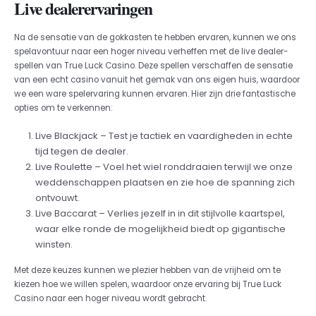
Live dealerervaringen
Na de sensatie van de gokkasten te hebben ervaren, kunnen we ons
spelavontuur naar een hoger niveau verheffen met de live dealer-
spellen van True Luck Casino. Deze spellen verschaffen de sensatie
van een echt casino vanuit het gemak van ons eigen huis, waardoor
we een ware spelervaring kunnen ervaren. Hier zijn drie fantastische
opties om te verkennen:
Live Blackjack – Test je tactiek en vaardigheden in echte
tijd tegen de dealer.
Live Roulette – Voel het wiel ronddraaien terwijl we onze
weddenschappen plaatsen en zie hoe de spanning zich
ontvouwt.
Live Baccarat – Verlies jezelf in in dit stijlvolle kaartspel,
waar elke ronde de mogelijkheid biedt op gigantische
winsten.
Met deze keuzes kunnen we plezier hebben van de vrijheid om te
kiezen hoe we willen spelen, waardoor onze ervaring bij True Luck
Casino naar een hoger niveau wordt gebracht.