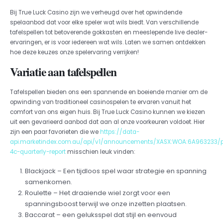
Bij True Luck Casino zijn we verheugd over het opwindende
spelaanbod dat voor elke speler wat wils biedt. Van verschillende
tafelspellen tot betoverende gokkasten en meeslepende live dealer-
ervaringen, er is voor iedereen wat wils. Laten we samen ontdekken
hoe deze keuzes onze spelervaring verrijken!
Variatie aan tafelspellen
Tafelspellen bieden ons een spannende en boeiende manier om de
opwinding van traditioneel casinospelen te ervaren vanuit het
comfort van ons eigen huis. Bij True Luck Casino kunnen we kiezen
uit een gevarieerd aanbod dat aan al onze voorkeuren voldoet. Hier
zijn een paar favorieten die we
https://data-
api.marketindex.com.au/api/v1/announcements/XASX:WOA:6A963233/pd
4c-quarterly-report
misschien leuk vinden:
Blackjack – Een tijdloos spel waar strategie en spanning
samenkomen.
Roulette – Het draaiende wiel zorgt voor een
spanningsboost terwijl we onze inzetten plaatsen.
Baccarat – een geluksspel dat stijl en eenvoud