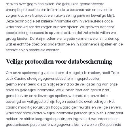
maken over gegevenslekken. We gebruiken geavanceerde
encryptieprotocollen om informatie te beschermen en ervoor te
zorgen dat elke transactie en uitwisseling privé en beveiligd blijft.
Deze technologie zet kritieke informatie om in versleutelde code,
waardoor we zonder zorgen kunnen spelen. Wij geloven dat echt
speelplezier gebaseerd is op zekerheid, en dat zekerheid willen we
graag bieden. Dankzij moderne encryptie kunnen we ons richten op
wat er echt toe doet: ons onderdompelen in spannende spellen en de
sensatie van potentiële winsten.
Veilige protocollen voor databescherming
Om onze spelervaring zo beschermd mogelijk te maken, heeft True
Luck Casino stevige gegevensbeschermingsprotocollen
geïmplementeerd die zijn afgestemd op de veiligstelling van onze
privé en geldelijke informatie. We kunnen met een gerust hart
genieten van onze lievelings spellen, wetende dat onze data
beveiligd en veiliggesteld zijn tegen potentiële overtredingen. Het
casino maakt gebruik van hoogwaardige firewalls en veilige servers,
waardoor onze vertrouwelijke informatie persoonlijk blijven. Daarnaast
hebben ze strikte toegangsbeperkingen ingevoerd, waardoor alleen
geautoriseerd personeel onze gegevens kan verwerken. De openheid