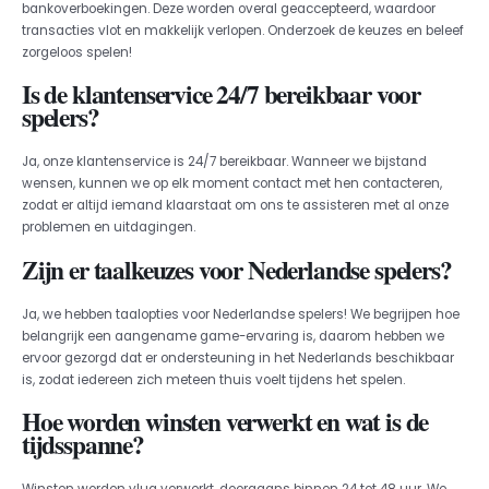
bankoverboekingen. Deze worden overal geaccepteerd, waardoor
transacties vlot en makkelijk verlopen. Onderzoek de keuzes en beleef
zorgeloos spelen!
Is de klantenservice 24/7 bereikbaar voor
spelers?
Ja, onze klantenservice is 24/7 bereikbaar. Wanneer we bijstand
wensen, kunnen we op elk moment contact met hen contacteren,
zodat er altijd iemand klaarstaat om ons te assisteren met al onze
problemen en uitdagingen.
Zijn er taalkeuzes voor Nederlandse spelers?
Ja, we hebben taalopties voor Nederlandse spelers! We begrijpen hoe
belangrijk een aangename game-ervaring is, daarom hebben we
ervoor gezorgd dat er ondersteuning in het Nederlands beschikbaar
is, zodat iedereen zich meteen thuis voelt tijdens het spelen.
Hoe worden winsten verwerkt en wat is de
tijdsspanne?