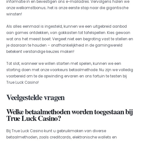
informatie in en bevestigen ons e-mailadres. Vervolgens halen we
onze welkomstbonus; het is onze eerste stap naar die gigantische
winsten!
Als alles eenmaal is ingesteld, kunnen we een uitgebreid aanbod
aan games ontdekken, van gokkasten tot tafelspellen. Kies gewoon
wat ons het meest boeit. Vergeet niet een begroting vast te stellen en
je daaraan te houden – onafhankelijkheid in de gamingwereld
betekent verstandige keuzes maken!
Tot slot, wanneer we willen starten met spelen, kunnen we een
storting doen met onze voorkeurs betaalmethode. Nu zijn we volledig
voorbereid om te de opwinding ervaren en ons fortuin te testen bij
True Luck Casino!
Veelgestelde vragen
Welke betaalmethoden worden toegestaan bij
True Luck Casino?
Bij True Luck Casino kunt u gebruikmaken van diverse
betaalmethoden, zoals creditcards, elektronische wallets en