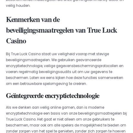
veilig houden.
Kenmerken van de
beveiligingsmaatregelen van True Luck
Casino
Bij True Luck Casino staat uw veiligheid voorop met stevige
beveiligingsmaatregelen. We gebruiken geavanceerde
encryptietechnologie, veilige gegevensbeschermingsprotocollen en
voeren regelmatig beveiligingsaudits uit om uw gegevens te
beschermen. Laten we eens kijken hoe deze functies samenwerken
om een betrouwbare spelomgeving te creëren.
Geïntegreerde encryptietechnologie
Als we denken aan veilig online gamen, dan is moderne
encryptietechnologie een basis van onze beveiligingsmaatregelen bij
True Luck Casino. Het gaat er niet alleen om onze gebruikers te
beschermen, maar ook om alle spelers de mogelijkheid te bieden om
zonder zorgen van het spel te genieten, zonder zich zorgen te hoeven