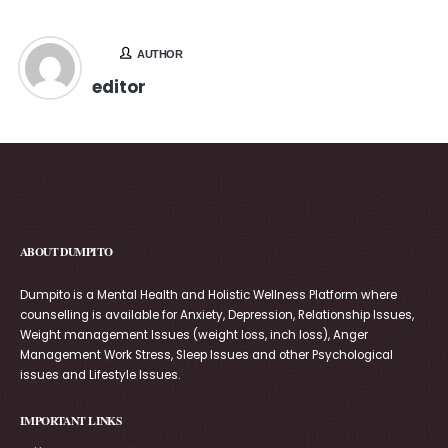
AUTHOR
editor
ABOUT DUMPITO
Dumpito is a Mental Health and Holistic Wellness Platform where
counselling is available for Anxiety, Depression, Relationship Issues,
Weight management Issues (weight loss, inch loss), Anger
Management Work Stress, Sleep Issues and other Psychological
issues and Lifestyle Issues.
IMPORTANT LINKS