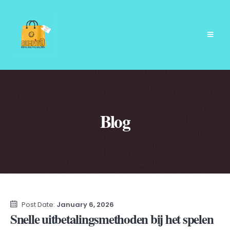
Blog
Post Date:
January 6, 2026
Snelle uitbetalingsmethoden bij het spelen