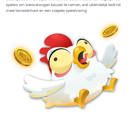
spelers om weloverwogen keuzes te nemen, wat uiteindelijk leidt tot
meer tevredenheid en een soepele spelervaring.