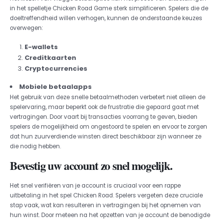
in het spelletje Chicken Road Game sterk simplificeren. Spelers die de
doeltreffendheid willen verhogen, kunnen de onderstaande keuzes
overwegen:
E-wallets
Creditkaarten
Cryptocurrencies
Mobiele betaalapps
Het gebruik van deze snelle betaalmethoden verbetert niet alleen de
spelervaring, maar beperkt ook de frustratie die gepaard gaat met
vertragingen. Door vaart bij transacties voorrang te geven, bieden
spelers de mogelijkheid om ongestoord te spelen en ervoor te zorgen
dat hun zuurverdiende winsten direct beschikbaar zijn wanneer ze
die nodig hebben.
Bevestig uw account zo snel mogelijk.
Het snel verifiëren van je account is cruciaal voor een rappe
uitbetaling in het spel Chicken Road. Spelers vergeten deze cruciale
stap vaak, wat kan resulteren in vertragingen bij het opnemen van
hun winst. Door meteen na het opzetten van je account de benodigde