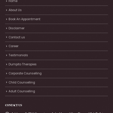
Home
About Us
Book An Appointment
Disclaimer
Contact us
Career
Testimonials
Dumpito Therapies
Corporate Counselling
Child Counselling
Adult Counselling
CONTACT US