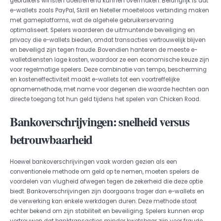
gebruikers winsten doeltreffend kunnen overmaken. Belangrijk is dat
e-wallets zoals PayPal, Skrill en Neteller moeiteloos verbinding maken
met gameplatforms, wat de algehele gebruikerservaring
optimaliseert. Spelers waarderen de uitmuntende beveiliging en
privacy die e-wallets bieden, omdat transacties vertrouwelijk blijven
en beveiligd zijn tegen fraude. Bovendien hanteren de meeste e-
walletdiensten lage kosten, waardoor ze een economische keuze zijn
voor regelmatige spelers. Deze combinatie van tempo, bescherming
en kosteneffectiviteit maakt e-wallets tot een voortreffelijke
opnamemethode, met name voor degenen die waarde hechten aan
directe toegang tot hun geld tijdens het spelen van Chicken Road.
Bankoverschrijvingen: snelheid versus
betrouwbaarheid
Hoewel bankoverschrijvingen vaak worden gezien als een
conventionele methode om geld op te nemen, moeten spelers de
voordelen van vlugheid afwegen tegen de zekerheid die deze optie
biedt. Bankoverschrijvingen zijn doorgaans trager dan e-wallets en
de verwerking kan enkele werkdagen duren. Deze methode staat
echter bekend om zijn stabiliteit en beveiliging. Spelers kunnen erop