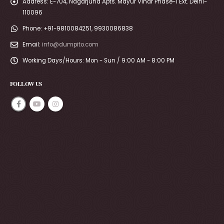
Address:
E-704, Nagarjuna Apts. Mayur Vihar Phase-1 Ext. Delhi-
110096
Phone:
+91-9810084251, 9930086838
Email:
info@dumpito.com
Working Days/Hours:
Mon - Sun / 9:00 AM - 8:00 PM
FOLLOW US