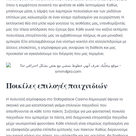
όπου η κομψότητα συναντά την φινέτσα σε κάθε λεπτομέρεια. Καθώς
μπαίνουμε μέσα, η λάμψη των λαμπερών πολυελαίων και των χλιδάτων
επίπλων μας καλωσορίζει σε έναν κόσμο σχεδιασμένο για ευχαρίστηση. Η
εκπληκτική θέα στα μπλε νερά γοητεύει τις αισθήσεις μας, υπενθυμίζοντάς
μας την τέλεια απόδραση που έχουμε βρει. Κάθε γωνιά του καζίνο εκπέμπει
πολυτέλεια, επιτρέποντάς μας να εμβαθύνουμε πλήρως σε μια μοναδική
εμπειρία. Είτε απολαμβάνουμε ένα νόστιμο κοκτέιλ είτε αλληλεπιδρούμε με
άλλους επισκέπτες, η ατμόσφαιρα μας ανυψώνει τη διάθεση και μας
προσκαλεί να αγκαλιάσουμε τον διέγερση που μας περιμένει.
Ποικίλες επιλογές παιχνιδιών
Η πολυτελή ατμόσφαιρα στο Slotspalace Casino δημιουργεί άψογα το
σκηνικό για μια καταπληκτική γκάμα επιλογών παιχνιδιού που
απευθύνονται σε κάθε τύπο παίκτη. Συζητάμε για μια φανταστική ποικιλία
παιχνιδιών που εμπεριέχει τα πάντα, από διαχρονικά επιτραπέζια παιχνίδια
μέχρι νεωτεριστικά φρουτάκια. Κάθε επιλογή είναι επιμελώς σχεδιασμένη για
να εξασφαλίζει μεγάλα επίπεδα εμπλοκής των παικτών. Καθώς διερευνούμε
τον ενεργό κόσμο του πόκερ, του μπλακτζάκ και της ρουλέτας, θα βρεθούμε