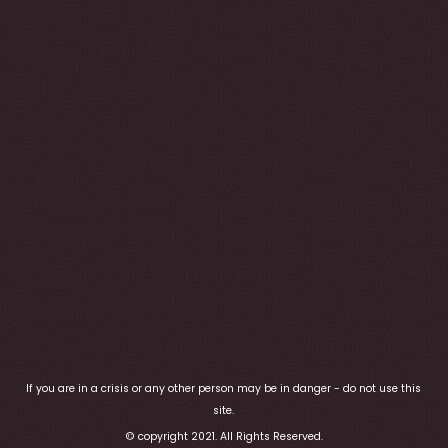
If you are in a crisis or any other person may be in danger - do not use this
site.
© copyright 2021. All Rights Reserved.