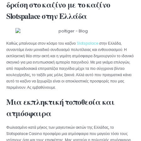
δράση στο καζίνο με το καζίνο
Slotspalace στην Ελλάδα
Καθώς μπαίνουμε στον κόσμο του καζίνο
Slotspalace
στην Ελλάδα,
συναντάμε έναν μοναδικό συνδυασμό πολυτέλειας και ενθουσιασμού. Η
εκπληκτική θέα στην ακτή και η γεμάτη ατμόσφαιρα δημιουργούν το ιδανικό
σκηνικό για μια εντυπωσιακή εμπειρία παιχνιδιού. Με μια γκάμα επιλογών,
από παραδοσιακά επιτραπέζια παιχνίδια μέχρι τα πιο σύγχρονα βίντεο
κουλοχέρηδες, το ταξίδι μας μόλις ξεκινά. Αλλά αυτό που πραγματικά κάνει
αυτό το καζίνο να ξεχωρίζει είναι οι αποκλειστικές προσφορές που μας
περιμένουν. Ας εμβαθύνουμε.
Μια εκπληκτική τοποθεσία και
ατμόσφαιρα
Φωλιασμένο κατά μήκος των μαγευτικών ακτών της Ελλάδας, το
Slotspalace Casino προσφέρει μια ατμόσφαιρα που μαγεύει τόσο τους
ντόπιους όσο και τους επισκέπτες. Μας γοητεύει η πολυτελής ατμόσφαιρα,