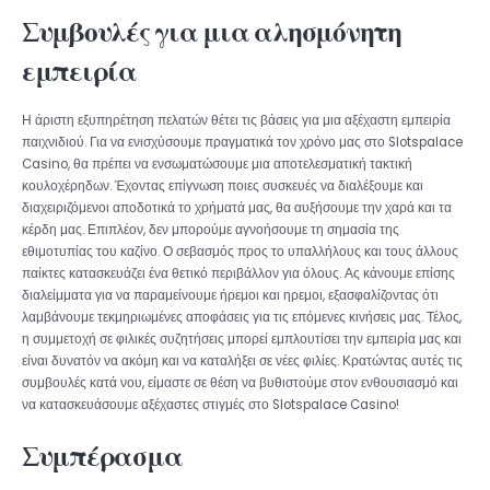
Συμβουλές για μια αλησμόνητη
εμπειρία
Η άριστη εξυπηρέτηση πελατών θέτει τις βάσεις για μια αξέχαστη εμπειρία
παιχνιδιού. Για να ενισχύσουμε πραγματικά τον χρόνο μας στο Slotspalace
Casino, θα πρέπει να ενσωματώσουμε μια αποτελεσματική τακτική
κουλοχέρηδων. Έχοντας επίγνωση ποιες συσκευές να διαλέξουμε και
διαχειριζόμενοι αποδοτικά το χρήματά μας, θα αυξήσουμε την χαρά και τα
κέρδη μας. Επιπλέον, δεν μπορούμε αγνοήσουμε τη σημασία της
εθιμοτυπίας του καζίνο. Ο σεβασμός προς το υπαλλήλους και τους άλλους
παίκτες κατασκευάζει ένα θετικό περιβάλλον για όλους. Ας κάνουμε επίσης
διαλείμματα για να παραμείνουμε ήρεμοι και ηρεμοι, εξασφαλίζοντας ότι
λαμβάνουμε τεκμηριωμένες αποφάσεις για τις επόμενες κινήσεις μας. Τέλος,
η συμμετοχή σε φιλικές συζητήσεις μπορεί εμπλουτίσει την εμπειρία μας και
είναι δυνατόν να ακόμη και να καταλήξει σε νέες φιλίες. Κρατώντας αυτές τις
συμβουλές κατά νου, είμαστε σε θέση να βυθιστούμε στον ενθουσιασμό και
να κατασκευάσουμε αξέχαστες στιγμές στο Slotspalace Casino!
Συμπέρασμα