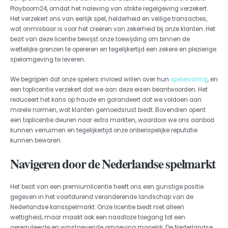
Playboom24, omdat het naleving van strikte regelgeving verzekert.
Het verzekert ons van eerlijk spel, helderheid en veilige transacties,
wat onmisbaar is voor het creëren van zekerheid bij onze klanten. Het
bezit van deze licentie bewijst onze toewijding om binnen de
wettelijke grenzen te opereren en tegelijkertijd een zekere en plezierige
spelomgeving te leveren.
We begrijpen dat onze spelers invloed willen over hun
spelervaring
, en
een toplicentie verzekert dat we aan deze eisen beantwoorden. Het
reduceert het kans op fraude en garandeert dat we voldoen aan
morele normen, wat klanten gemoedsrust biedt. Bovendien opent
een toplicentie deuren naar extra markten, waardoor we ons aanbod
kunnen verruimen en tegelijkertijd onze onberispelijke reputatie
kunnen bewaren.
Navigeren door de Nederlandse spelmarkt
Het bezit van een premiumlicentie heeft ons een gunstige positie
gegeven in het voortdurend veranderende landschap van de
Nederlandse kansspelmarkt. Onze licentie biedt niet alleen
wettigheid, maar maakt ook een naadloze toegang tot een
gereguleerde en winstgevende omgeving mogelijk. De Nederlandse