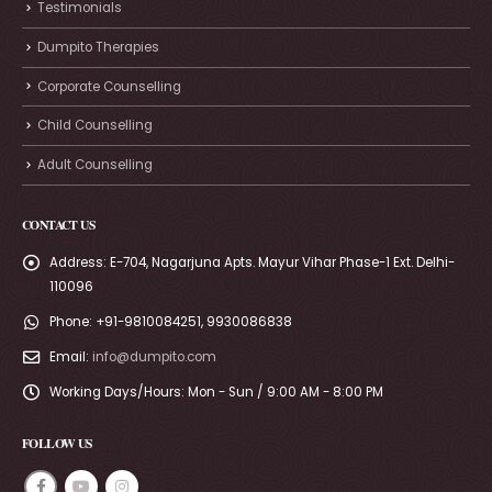
Testimonials
Dumpito Therapies
Corporate Counselling
Child Counselling
Adult Counselling
CONTACT US
Address:
E-704, Nagarjuna Apts. Mayur Vihar Phase-1 Ext. Delhi-
110096
Phone:
+91-9810084251, 9930086838
Email:
info@dumpito.com
Working Days/Hours:
Mon - Sun / 9:00 AM - 8:00 PM
FOLLOW US