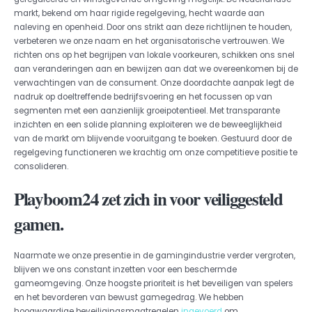
markt, bekend om haar rigide regelgeving, hecht waarde aan
naleving en openheid. Door ons strikt aan deze richtlijnen te houden,
verbeteren we onze naam en het organisatorische vertrouwen. We
richten ons op het begrijpen van lokale voorkeuren, schikken ons snel
aan veranderingen aan en bewijzen aan dat we overeenkomen bij de
verwachtingen van de consument. Onze doordachte aanpak legt de
nadruk op doeltreffende bedrijfsvoering en het focussen op van
segmenten met een aanzienlijk groeipotentieel. Met transparante
inzichten en een solide planning exploiteren we de beweeglijkheid
van de markt om blijvende vooruitgang te boeken. Gestuurd door de
regelgeving functioneren we krachtig om onze competitieve positie te
consolideren.
Playboom24 zet zich in voor veiliggesteld
gamen.
Naarmate we onze presentie in de gamingindustrie verder vergroten,
blijven we ons constant inzetten voor een beschermde
gameomgeving. Onze hoogste prioriteit is het beveiligen van spelers
en het bevorderen van bewust gamegedrag. We hebben
hoogwaardige beveiligingsmaatregelen
ingevoerd
om