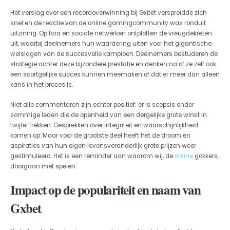
Het verslag over een recordoverwinning bij Gxbet verspreidde zich
snel en de reactie van de online gamingcommunity was ronduit
uitzinnig. Op fora en sociale netwerken ontploften de vreugdekreten
uit, waarbij deelnemers hun waardering uiten voor het gigantische
welslagen van de succesvolle kampioen. Deelnemers bestuderen de
strategie achter deze bijzondere prestatie en denken na of ze zelf ook
een soortgelijke succes kunnen meemaken of dat er meer dan alleen
kans in het proces is.
Niet alle commentaren zijn echter positief; er is scepsis onder
sommige leden die de openheid van een dergelijke grote winst in
twijfel trekken. Gesprekken over integriteit en waarschijnlijkheid
komen op. Maar voor de grootste deel heeft het de droom en
aspiraties van hun eigen levensveranderlijk grote prijzen weer
gestimuleerd. Het is een reminder aan waarom wij, de
online
gokkers,
doorgaan met spelen.
Impact op de populariteit en naam van
Gxbet