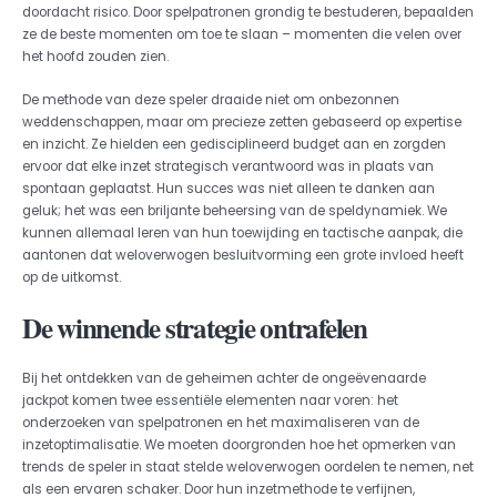
doordacht risico. Door spelpatronen grondig te bestuderen, bepaalden
ze de beste momenten om toe te slaan – momenten die velen over
het hoofd zouden zien.
De methode van deze speler draaide niet om onbezonnen
weddenschappen, maar om precieze zetten gebaseerd op expertise
en inzicht. Ze hielden een gedisciplineerd budget aan en zorgden
ervoor dat elke inzet strategisch verantwoord was in plaats van
spontaan geplaatst. Hun succes was niet alleen te danken aan
geluk; het was een briljante beheersing van de speldynamiek. We
kunnen allemaal leren van hun toewijding en tactische aanpak, die
aantonen dat weloverwogen besluitvorming een grote invloed heeft
op de uitkomst.
De winnende strategie ontrafelen
Bij het ontdekken van de geheimen achter de ongeëvenaarde
jackpot komen twee essentiële elementen naar voren: het
onderzoeken van spelpatronen en het maximaliseren van de
inzetoptimalisatie. We moeten doorgronden hoe het opmerken van
trends de speler in staat stelde weloverwogen oordelen te nemen, net
als een ervaren schaker. Door hun inzetmethode te verfijnen,