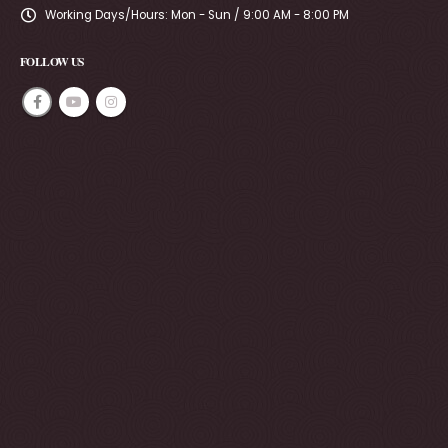
Working Days/Hours:
Mon - Sun / 9:00 AM - 8:00 PM
FOLLOW US