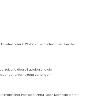
tkarten oder E-Wallets – wir helfen Ihnen bei der
erzeit und überall spielen und die
fregender Unterhaltung verlangen!
lektronischer Post oder Anruf. Jede Methode bietet