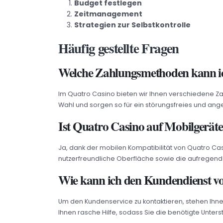
Budget festlegen
Zeitmanagement
Strategien zur Selbstkontrolle
Häufig gestellte Fragen
Welche Zahlungsmethoden kann i
Im Quatro Casino bieten wir Ihnen verschiedene Za
Wahl und sorgen so für ein störungsfreies und an
Ist Quatro Casino auf Mobilgerät
Ja, dank der mobilen Kompatibilität von Quatro Cas
nutzerfreundliche Oberfläche sowie die aufregend
Wie kann ich den Kundendienst v
Um den Kundenservice zu kontaktieren, stehen Ihne
Ihnen rasche Hilfe, sodass Sie die benötigte Unters