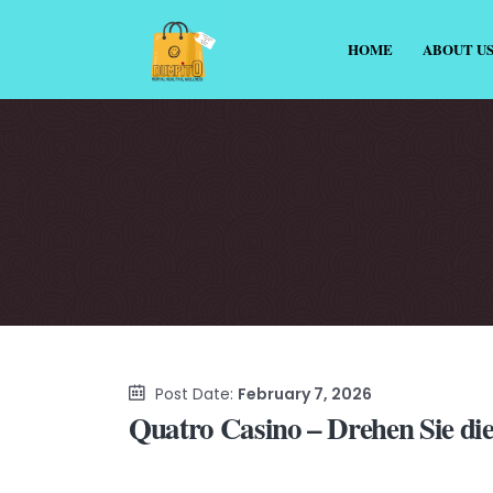
HOME
ABOUT U
Post Date:
February 7, 2026
Quatro Casino – Drehen Sie die