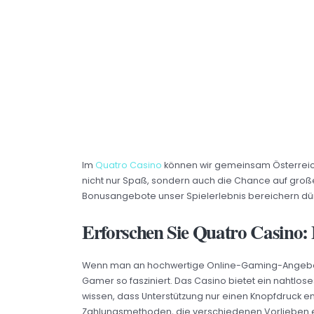
Im
Quatro Casino
können wir gemeinsam Österreich
nicht nur Spaß, sondern auch die Chance auf große
Bonusangebote unser Spielerlebnis bereichern dürf
Erforschen Sie Quatro Casino: 
Wenn man an hochwertige Online-Gaming-Angebote ü
Gamer so fasziniert. Das Casino bietet ein nahtloses
wissen, dass Unterstützung nur einen Knopfdruck en
Zahlungsmethoden, die verschiedenen Vorlieben e