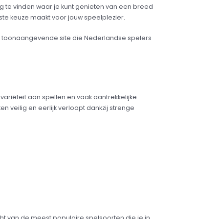
ng te vinden waar je kunt genieten van een breed
este keuze maakt voor jouw speelplezier.
n toonaangevende site die Nederlandse spelers
variëteit aan spellen en vaak aantrekkelijke
veilig en eerlijk verloopt dankzij strenge
cht van de meest populaire spelsoorten die je in