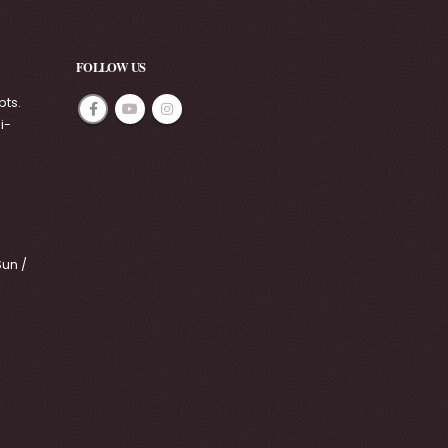
FOLLOW US
pts.
i-
Sun /