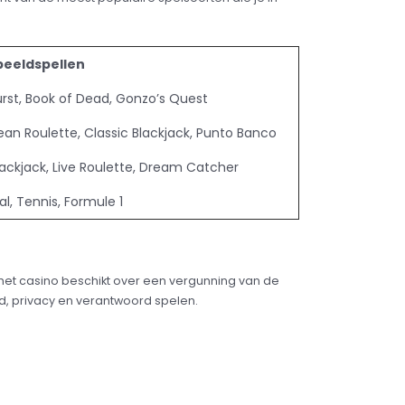
eeldspellen
urst, Book of Dead, Gonzo’s Quest
an Roulette, Classic Blackjack, Punto Banco
lackjack, Live Roulette, Dream Catcher
l, Tennis, Formule 1
f het casino beschikt over een vergunning van de
id, privacy en verantwoord spelen.