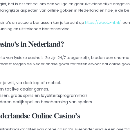
int, het is essentieel om een veilige en gebruiksvriendelijke omgevi
belangrijkste aspecten van online gokken in Nederland en hoe je de b
sino’s en actuele bonussen kun je terecht op
https://wbetz-nl.nl/
, ee
gunning en uitstekende klantenservice.
sino’s in Nederland?
te van fysieke casino’s. Ze zijn 24/7 toegankelijk, bieden een enorme 
ast zorgen de Nederlandse gokautoriteiten ervoor dat online gokken 
e wilt, via desktop of mobiel.
n tot live dealer games.
n, gratis spins en loyaliteitsprogramma’s.
deren eerlijk spel en bescherming van spelers.
ederlandse Online Casino’s
antrekkingskrachten van online casino’s. Hieronder vind je een overzi