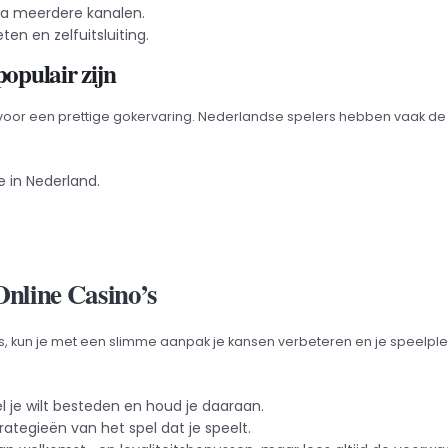
ia meerdere kanalen.
en en zelfuitsluiting.
opulair zijn
 voor een prettige gokervaring. Nederlandse spelers hebben vaak de k
 in Nederland.
Online Casino’s
 kun je met een slimme aanpak je kansen verbeteren en je speelplezi
 je wilt besteden en houd je daaraan.
rategieën van het spel dat je speelt.