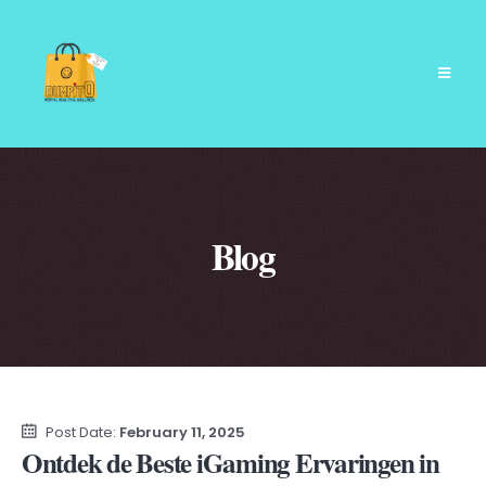
Blog
Post Date:
February 11, 2025
Ontdek de Beste iGaming Ervaringen in