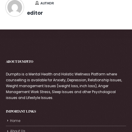
AUTHOR
editor
ABOUT DUMPITO
Dumpito is a Mental Health and Holistic Wellness Platform where
counselling is available for Anxiety, Depression, Relationship Issues,
Weight management Issues (weight loss, inch loss), Anger
Management Work Stress, Sleep Issues and other Psychological
issues and Lifestyle Issues.
IMPORTANT LINKS
Home
About Us