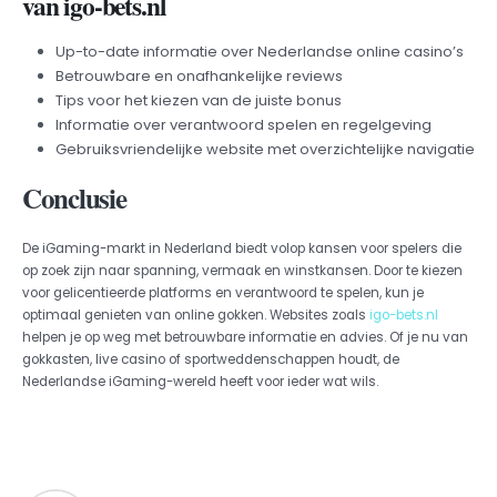
van igo-bets.nl
Up-to-date informatie over Nederlandse online casino’s
Betrouwbare en onafhankelijke reviews
Tips voor het kiezen van de juiste bonus
Informatie over verantwoord spelen en regelgeving
Gebruiksvriendelijke website met overzichtelijke navigatie
Conclusie
De iGaming-markt in Nederland biedt volop kansen voor spelers die
op zoek zijn naar spanning, vermaak en winstkansen. Door te kiezen
voor gelicentieerde platforms en verantwoord te spelen, kun je
optimaal genieten van online gokken. Websites zoals
igo-bets.nl
helpen je op weg met betrouwbare informatie en advies. Of je nu van
gokkasten, live casino of sportweddenschappen houdt, de
Nederlandse iGaming-wereld heeft voor ieder wat wils.