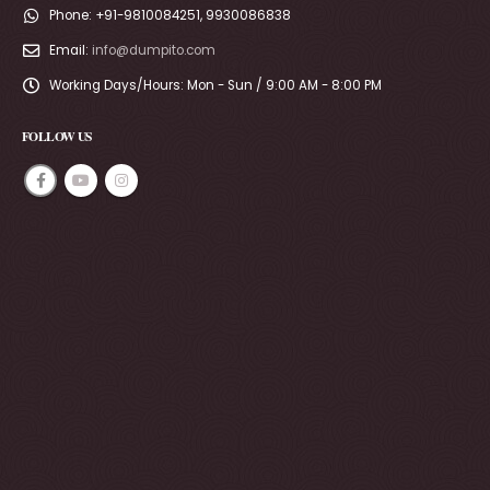
Phone:
+91-9810084251, 9930086838
Email:
info@dumpito.com
Working Days/Hours:
Mon - Sun / 9:00 AM - 8:00 PM
FOLLOW US