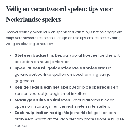
Veilig en verantwoord spelen: tips voor
Nederlandse spelers
Hoewel online gokken leuk en spannend kan zijn, is het belangrijk om
altijd verantwoord te spelen. Hier zijn enkele tips om je speelervaring
veilig en plezierig te houden:
Stel een budget in:
Bepaal vooraf hoeveel geld je wilt
besteden en houd je hieraan.
Speel alleen bij gelicentieerde aanbieders:
Dit
garandeert eerlijke spellen en bescherming van je
gegevens.
Ken de regels van het spel:
Begrijp de spelregels en
kansen voordat je begint met inzetten.
Maak gebruik van limieten:
Veel platforms bieden
opties om stortings- en verlieslimieten in te stellen.
Zoek hulp indien nodig:
Als je merkt dat gokken een
probleem wordt, aarzel dan niet om professionele hulp te
zoeken.