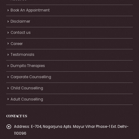
Book An Appointment
Disclaimer
Contact us
Career
Testimonials
Dumpito Therapies
Corporate Counselling
Child Counselling
Adult Counselling
CONTACT US
Address:
E-704, Nagarjuna Apts. Mayur Vihar Phase-1 Ext. Delhi-
110096