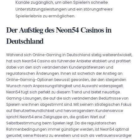
Kanäle zugänglich, um allen Spielern schnelle
Unterstützungsleistungen und ein störungsfreies
Spielerlebnis zu ermöglichen.
Der Aufstieg des Neon54 Casinos in
Deutschland
Während sich Online-Gaming in Deutschland stetig weiterentwickelt,
hat sich Neon54 Casino als führender Anbieter etabliert und profitiert
dabei von den sich verändernden Kundenpräferenzen und
regulatorischen Änderungen. Ihnen ist sicherlich der Anstieg an
Online-Gaming-Optionen bewusst geworden, der den steigenden
Wunsch nach Anpassungsfähigkeit und Auswahl widerspiegelt.
Neon54 fügt sich perfekt zu diesem Trend und bietet neuartige
Gaming-Lösungen, die auf die sich verändernden Bedürfnisse von
Spielern wie Ihnen abgestimmt sind. Mit seinem strategischen Fokus
auf Benutzerfreundlichkeit und hervorragendem Kundenservice
spricht Neon54 eine Zielgruppe an, die großen Wert auf
Selbstbestimmung beim Spielen legt. Da die regulatorischen
Rahmenbedingungen immer günstiger werden, ist Neon54 optimal
gerüstet, seine Präsenz zu erweitern und sich als vertrauenswürdiger