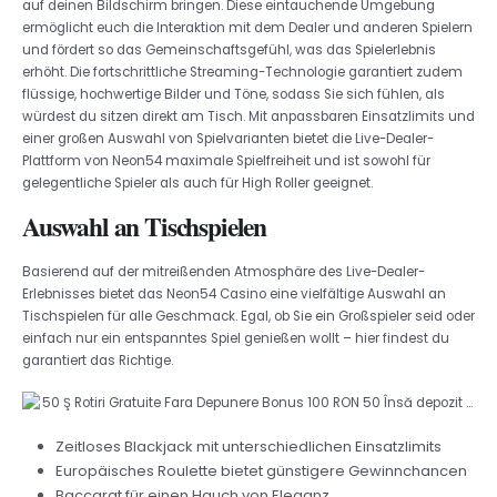
auf deinen Bildschirm bringen. Diese eintauchende Umgebung
ermöglicht euch die Interaktion mit dem Dealer und anderen Spielern
und fördert so das Gemeinschaftsgefühl, was das Spielerlebnis
erhöht. Die fortschrittliche Streaming-Technologie garantiert zudem
flüssige, hochwertige Bilder und Töne, sodass Sie sich fühlen, als
würdest du sitzen direkt am Tisch. Mit anpassbaren Einsatzlimits und
einer großen Auswahl von Spielvarianten bietet die Live-Dealer-
Plattform von Neon54 maximale Spielfreiheit und ist sowohl für
gelegentliche Spieler als auch für High Roller geeignet.
Auswahl an Tischspielen
Basierend auf der mitreißenden Atmosphäre des Live-Dealer-
Erlebnisses bietet das Neon54 Casino eine vielfältige Auswahl an
Tischspielen für alle Geschmack. Egal, ob Sie ein Großspieler seid oder
einfach nur ein entspanntes Spiel genießen wollt – hier findest du
garantiert das Richtige.
Zeitloses Blackjack mit unterschiedlichen Einsatzlimits
Europäisches Roulette bietet günstigere Gewinnchancen
Baccarat für einen Hauch von Eleganz