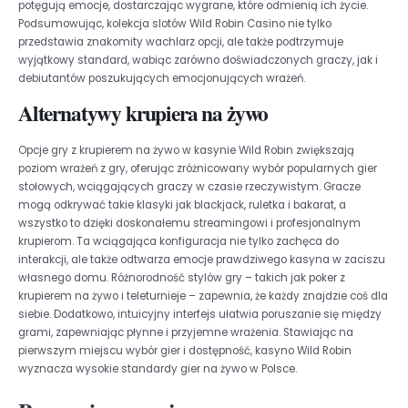
potęgują emocje, dostarczając wygrane, które odmienią ich życie.
Podsumowując, kolekcja slotów Wild Robin Casino nie tylko
przedstawia znakomity wachlarz opcji, ale także podtrzymuje
wyjątkowy standard, wabiąc zarówno doświadczonych graczy, jak i
debiutantów poszukujących emocjonujących wrażeń.
Alternatywy krupiera na żywo
Opcje gry z krupierem na żywo w kasynie Wild Robin zwiększają
poziom wrażeń z gry, oferując zróżnicowany wybór popularnych gier
stołowych, wciągających graczy w czasie rzeczywistym. Gracze
mogą odkrywać takie klasyki jak blackjack, ruletka i bakarat, a
wszystko to dzięki doskonałemu streamingowi i profesjonalnym
krupierom. Ta wciągająca konfiguracja nie tylko zachęca do
interakcji, ale także odtwarza emocje prawdziwego kasyna w zaciszu
własnego domu. Różnorodność stylów gry – takich jak poker z
krupierem na żywo i teleturnieje – zapewnia, że każdy znajdzie coś dla
siebie. Dodatkowo, intuicyjny interfejs ułatwia poruszanie się między
grami, zapewniając płynne i przyjemne wrażenia. Stawiając na
pierwszym miejscu wybór gier i dostępność, kasyno Wild Robin
wyznacza wysokie standardy gier na żywo w Polsce.