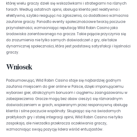
której wielu graczy dzieli się wskazówkami i strategiami na różnych
forach. Według ostatnich opinii, obsługa klienta jest reaktywna i
efektywna, szybko reagując na zgłoszenia, co dodatkowo wzmacnia
zaufanie graczy. Ponadto eventy społecznościowe tworzą poczucie
przynależności, wzmacniając reputację Wild Robin Casino jako
środowiska zorientowanego na gracza. Takie pojęcie przyczynia się
do zrozumienia nie tylko samych doświadczeń z gry, ale także
dynamicznej społeczności, która jest podstawą satysfakcji i lojalności
graczy.
Wniosek
Podsumowując, Wild Robin Casino staje się najbardziej godnym
zaufania miejscem do gier online w Polsce, dzięki imponującemu
wyborowi gier, atrakcyjnym bonusom i ciągłemu zaangażowaniu w
zabezpieczenia. Gracze mogą bez obaw cieszyć się różnorodnym
doświadczeniem w grach, wspieranym przez responsywną obsługę
klienta i silne poczucie wspólnoty. Skupiając się na świadomych
praktykach gry i stałej integracji opinii, Wild Robin Casino nie tylko
zaspokaja, ale nierzadko przekracza oczekiwania graczy,
wzmacniając swoją pozycję lidera wśród entuzjastów.