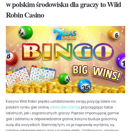
w polskim środowisku dla graczy to Wild
Robin Casino
Kasyno Wild Robin prędko ustabilizowało swoją pozycję lidera na
polskim rynku gier online,
wildsrobin.com.pl
, przyciągając także
lokalnych, jak i zagranicznych graczy. Poprzez imponującej gamie
gier i oddaniu w odpowiedzialne granie, kasyno buduje gościnną
aurę dla wszystkich. Niemniej tym, co je naprawdę wyróżnia, są
solidne zabezpieczenia oraz szczodre oferty. Użytkownicy, pragnąc