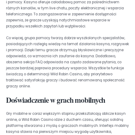
i pomocy. Kasyno oferuje całodobową pomoc za pośrednictwem
różnych kanałów, w tym live chatu, poczty elektronicznej i wsparcia
telefonicznego. To zaangażowanie w zapewnienie dostępności
zapewnia, że gracze uzyskają natychmiastowe wsparcie w
przypadku wszelkich zapytań lub wątpliwości.
Co więcej, grupa pomocy tworzą dobrze wyszkolonych specjalistów,
posiadających rozległą wiedzę na temat działania kasyna, rozgrywek
i promocji. Dzięki temu gracze otrzymują błyskawiczne i precyzyjne
odpowiedzi, co wzmacnia ich zaufanie do kasyna. Dodatkowo,
obszerna sekcja FAQ odpowiada na często zadawane pytania, co
jeszcze bardziej poprawia procedury wsparcia. Wszystkie te funkcje
świadczą o determinacji Wild Robin Casino, aby priorytetowo
traktować satysfakcję graczy i budować renomowaną społeczność
graczy online.
Doświadczenie w grach mobilnych
Gry mobilne w coraz większym stopniu przekształcają oblicze kasyn
online, a Wild Robin Casino idzie z duchem czasu, oferując solidną
platformę stworzona z myślą o graczach mobilnych. Interfejs mobilny
kasyna stawia na pierwszym miejscu wygodę użytkownika,