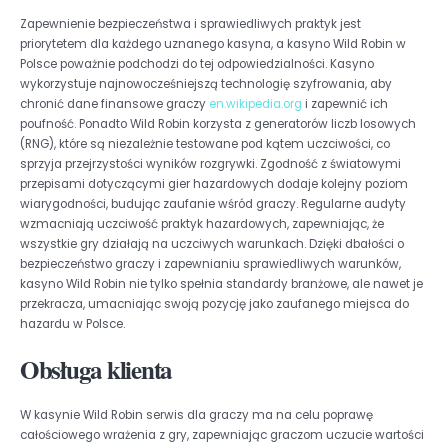
Zapewnienie bezpieczeństwa i sprawiedliwych praktyk jest
priorytetem dla każdego uznanego kasyna, a kasyno Wild Robin w
Polsce poważnie podchodzi do tej odpowiedzialności. Kasyno
wykorzystuje najnowocześniejszą technologię szyfrowania, aby
chronić dane finansowe graczy
en.wikipedia.org
i zapewnić ich
poufność. Ponadto Wild Robin korzysta z generatorów liczb losowych
(RNG), które są niezależnie testowane pod kątem uczciwości, co
sprzyja przejrzystości wyników rozgrywki. Zgodność z światowymi
przepisami dotyczącymi gier hazardowych dodaje kolejny poziom
wiarygodności, budując zaufanie wśród graczy. Regularne audyty
wzmacniają uczciwość praktyk hazardowych, zapewniając, że
wszystkie gry działają na uczciwych warunkach. Dzięki dbałości o
bezpieczeństwo graczy i zapewnianiu sprawiedliwych warunków,
kasyno Wild Robin nie tylko spełnia standardy branżowe, ale nawet je
przekracza, umacniając swoją pozycję jako zaufanego miejsca do
hazardu w Polsce.
Obsługa klienta
W kasynie Wild Robin serwis dla graczy ma na celu poprawę
całościowego wrażenia z gry, zapewniając graczom uczucie wartości