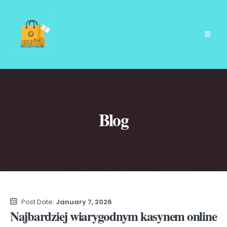
Blog
Post Date:
January 7, 2026
Najbardziej wiarygodnym kasynem online