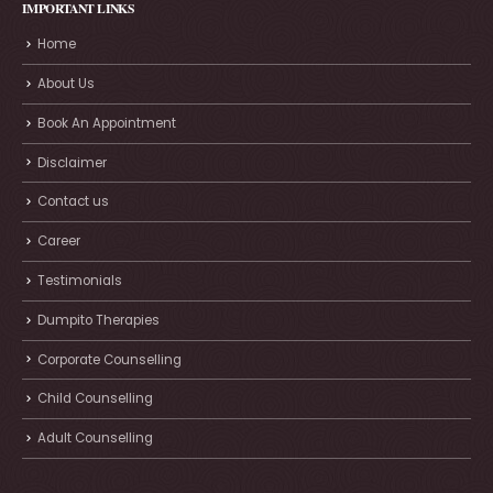
IMPORTANT LINKS
Home
About Us
Book An Appointment
Disclaimer
Contact us
Career
Testimonials
Dumpito Therapies
Corporate Counselling
Child Counselling
Adult Counselling