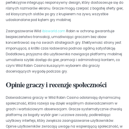
perfekcyjnie integrując responsywny design, który dostosowuje się do
różnych rozmiarów ekranu. Gracze mogą czerpać z bogatej oferty gier,
od klasycznych slotów po gry z krupierem na żywo, wszystkie
udoskonalone pod kątem gry mobilnej.
Zaangażowanie Wild
ibisworld.com
Robin w ochronę gwarantuje
bezpieczeństwo transakcji, umożliwiając graczom bez obaw
koncentrować się na swoich strategiach gry. Efektywność strony jest
imponująca, a krótki czas ładowania podnosi ogólną satysfakcję.
Dodatkowo, przyjazna dla użytkownika nawigacja platformy mobilnej
umożliwia szybki dostęp do gier, promocji i administracji kontem, co
czyni Wild Robin Casino kuszącym wyborem dla graczy
doceniających wygodę podczas gry.
Opinie graczy i recenzje społeczności
Doświadczenia graczy w Wild Robin Casino odsłaniają dynamiczną
społeczność, która rozwija się dzięki wspólnym doświadczeniom w
grach i wartościowym obserwacjom. Gracze systematycznie chwalą
platformę za bogaty wybór gier i uczciwe zasady, podkreślając
użytkowy interfejs, który zwiększa zaangażowanie użytkowników.
Opinie użytkowników zwracają uwagę na wspierającą społeczność, w