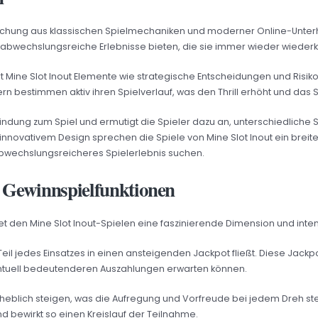
Mischung aus klassischen Spielmechaniken und moderner Online-Unter
und abwechslungsreiche Erlebnisse bieten, die sie immer wieder wied
t Mine Slot Inout Elemente wie strategische Entscheidungen und Risik
ern bestimmen aktiv ihren Spielverlauf, was den Thrill erhöht und das S
Verbindung zum Spiel und ermutigt die Spieler dazu an, unterschiedlich
 innovativem Design sprechen die Spiele von Mine Slot Inout ein brei
 abwechslungsreicheres Spielerlebnis suchen.
 Gewinnspielfunktionen
t den Mine Slot Inout-Spielen eine faszinierende Dimension und intensi
eil jedes Einsatzes in einen ansteigenden Jackpot fließt. Diese Jac
entuell bedeutenderen Auszahlungen erwarten können.
rheblich steigen, was die Aufregung und Vorfreude bei jedem Dreh ste
d bewirkt so einen Kreislauf der Teilnahme.