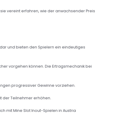
 sie vereint erfahren, wie der anwachsender Preis
dar und bieten den Spielern ein eindeutiges
ischer vorgehen können. Die Ertragsmechanik bei
ungen progressiver Gewinne vorziehen.
it der Teilnehmer erhöhen.
h mit Mine Slot Inout-Spielen in Austria