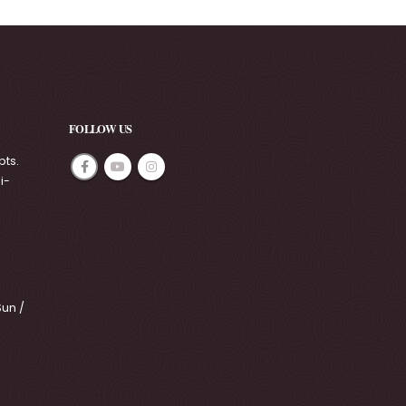
FOLLOW US
pts.
i-
Sun /