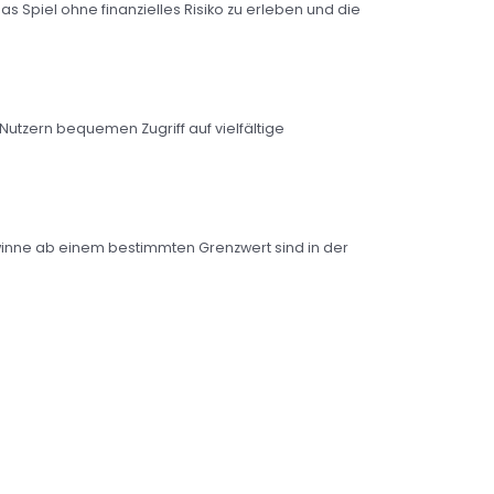
s Spiel ohne finanzielles Risiko zu erleben und die
t Nutzern bequemen Zugriff auf vielfältige
inne ab einem bestimmten Grenzwert sind in der