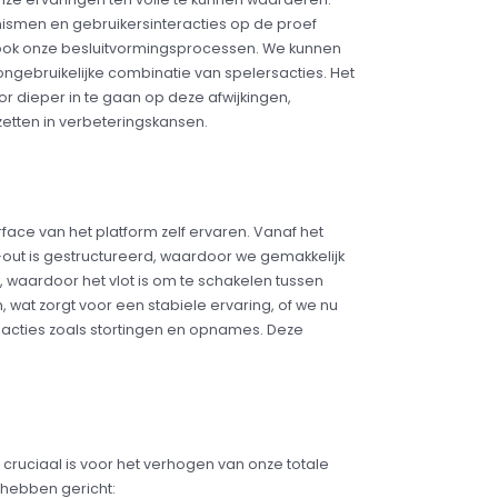
ismen en gebruikersinteracties op de proef
e ook onze besluitvormingsprocessen. We kunnen
ngebruikelijke combinatie van spelersacties. Het
r dieper in te gaan op deze afwijkingen,
tten in verbeteringskansen.
face van het platform zelf ervaren. Vanaf het
out is gestructureerd, waardoor we gemakkelijk
waardoor het vlot is om te schakelen tussen
 wat zorgt voor een stabiele ervaring, of we nu
acties zoals stortingen en opnames. Deze
cruciaal is voor het verhogen van onze totale
 hebben gericht: