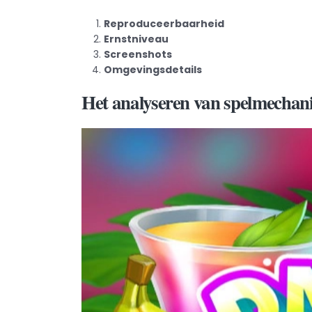
Reproduceerbaarheid
Ernstniveau
Screenshots
Omgevingsdetails
Het analyseren van spelmechan