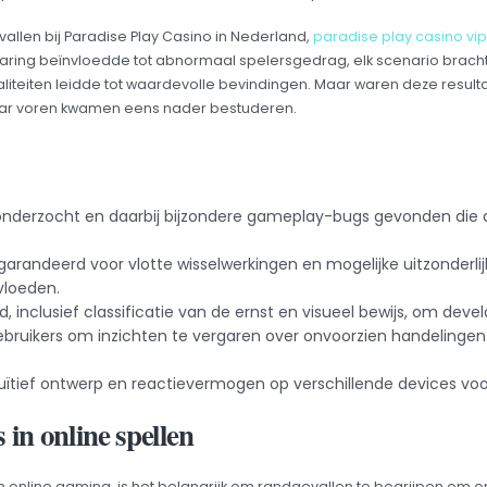
llen bij Paradise Play Casino in Nederland,
paradise play casino vip
aring beïnvloedde tot abnormaal spelersgedrag, elk scenario bracht
liteiten leidde tot waardevolle bevindingen. Maar waren deze resu
naar voren kwamen eens nader bestuderen.
nderzocht en daarbij bijzondere gameplay-bugs gevonden die de 
andeerd voor vlotte wisselwerkingen en mogelijke uitzonderlijke
vloeden.
lusief classificatie van de ernst en visueel bewijs, om develop
ebruikers om inzichten te vergaren over onvoorzien handelingen
tuïtief ontwerp en reactievermogen op verschillende devices voo
s in online spellen
online gaming, is het belangrijk om randgevallen te begrijpen om on