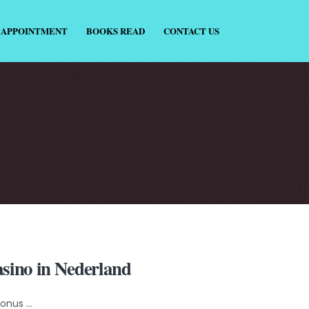
 APPOINTMENT
BOOKS READ
CONTACT US
asino in Nederland