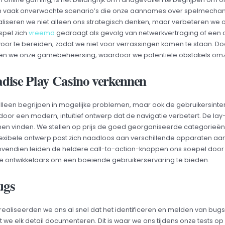
 en vaak onverwachte scenario’s die onze aannames over spelmechan
maliseren we niet alleen ons strategisch denken, maar verbeteren w
spel zich
vreemd
gedraagt als gevolg van netwerkvertraging of een o
or te bereiden, zodat we niet voor verrassingen komen te staan. Doo
en we onze gamebeheersing, waardoor we potentiële obstakels omze
adise Play Casino verkennen
alleen begrijpen in mogelijke problemen, maar ook de gebruikersinter
r een modern, intuïtief ontwerp dat de navigatie verbetert. De lay-
n vinden. We stellen op prijs de goed georganiseerde categorieën, 
flexibele ontwerp past zich naadloos aan verschillende apparaten aan,
vendien leiden de heldere call-to-action-knoppen ons soepel door 
de ontwikkelaars om een boeiende gebruikerservaring te bieden.
ugs
ealiseerden we ons al snel dat het identificeren en melden van bugs 
we elk detail documenteren. Dit is waar we ons tijdens onze tests op