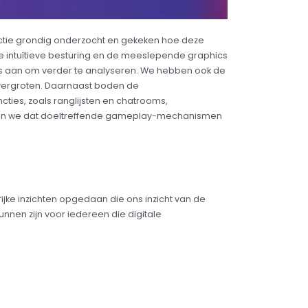
tie grondig onderzocht en gekeken hoe deze
 intuïtieve besturing en de meeslepende graphics
ons aan om verder te analyseren. We hebben ook de
 vergroten. Daarnaast boden de
ties, zoals ranglijsten en chatrooms,
den we dat doeltreffende gameplay-mechanismen
ke inzichten opgedaan die ons inzicht van de
nnen zijn voor iedereen die digitale