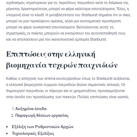
σχεδιασμός στρατηγικών για τις περιόδους παιχνιδιού κατά τη διάρκεια της
μέγιστης δραστηριότητας μπορεί να φέρει καλύτερα αποτελέσματα. Τέλος, η
υπομονή είναι το κλειδί. Η μεταβλητότητα του Starburst σημαίνει ότι οι νίκες
μπορεί να μην προκύψουν αμέσως, αλλά μια συστηματική προσέγγιση
μπορεί να φέρει ουσιαστικά αποτελέσματα. Βελτιώνοντας αυτές τις
στρατηγικές, οι παίκτες μπορούν να ενισχύσουν την αυτοπεποίθησή τους
και να απολαύσουν μια πιο ικανοποιητική εμπειρία Starburst.
Επιπτώσεις στην ελληνική
βιομηχανία τυχερών παιχνιδιών
Καθώς η απήχηση των online κουλοχέρηδων όπως το Starburst αυξάνεται,
η ελληνική βιομηχανία τυχερών παιχνιδιών βιώνει σημαντικές αλλαγές. Οι
δημιουργοί παιχνιδιών, οι πάροχοι και οι χρηματοδότες προσαρμόζονται
στην άνοδο του προσήλωσης των παικτών. Πολλές επιπτώσεις είναι ορατές:
Αυξημένα έσοδα
Παραγωγή θέσεων εργασίας
Εξέλιξη των Ρυθμιστικών Αρχών
Τεχνολογικές Εξελίξεις