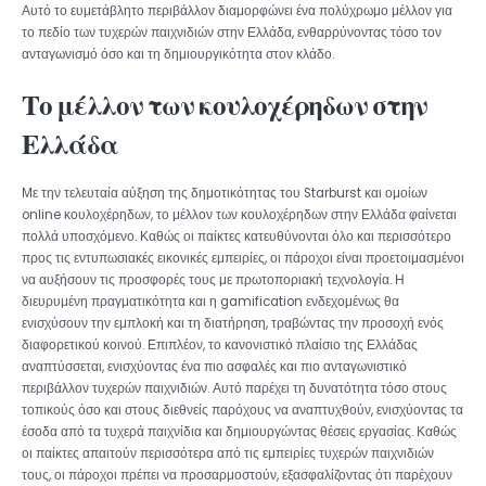
Αυτό το ευμετάβλητο περιβάλλον διαμορφώνει ένα πολύχρωμο μέλλον για
το πεδίο των τυχερών παιχνιδιών στην Ελλάδα, ενθαρρύνοντας τόσο τον
ανταγωνισμό όσο και τη δημιουργικότητα στον κλάδο.
Το μέλλον των κουλοχέρηδων στην
Ελλάδα
Με την τελευταία αύξηση της δημοτικότητας του Starburst και ομοίων
online κουλοχέρηδων, το μέλλον των κουλοχέρηδων στην Ελλάδα φαίνεται
πολλά υποσχόμενο. Καθώς οι παίκτες κατευθύνονται όλο και περισσότερο
προς τις εντυπωσιακές εικονικές εμπειρίες, οι πάροχοι είναι προετοιμασμένοι
να αυξήσουν τις προσφορές τους με πρωτοποριακή τεχνολογία. Η
διευρυμένη πραγματικότητα και η gamification ενδεχομένως θα
ενισχύσουν την εμπλοκή και τη διατήρηση, τραβώντας την προσοχή ενός
διαφορετικού κοινού. Επιπλέον, το κανονιστικό πλαίσιο της Ελλάδας
αναπτύσσεται, ενισχύοντας ένα πιο ασφαλές και πιο ανταγωνιστικό
περιβάλλον τυχερών παιχνιδιών. Αυτό παρέχει τη δυνατότητα τόσο στους
τοπικούς όσο και στους διεθνείς παρόχους να αναπτυχθούν, ενισχύοντας τα
έσοδα από τα τυχερά παιχνίδια και δημιουργώντας θέσεις εργασίας. Καθώς
οι παίκτες απαιτούν περισσότερα από τις εμπειρίες τυχερών παιχνιδιών
τους, οι πάροχοι πρέπει να προσαρμοστούν, εξασφαλίζοντας ότι παρέχουν