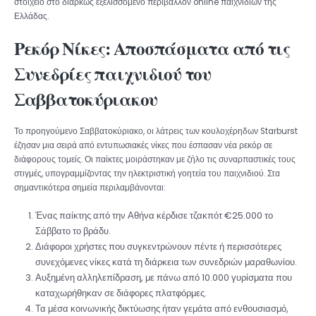
στοιχείο στο διαρκώς εξελισσόμενο περιβάλλον online παιχνιδιών της
Ελλάδας.
Ρεκόρ Νίκες: Αποσπάσματα από τις
Συνεδρίες παιχνιδιού του
Σαββατοκύριακου
Το προηγούμενο Σαββατοκύριακο, οι λάτρεις των κουλοχέρηδων Starburst
έζησαν μια σειρά από εντυπωσιακές νίκες που έσπασαν νέα ρεκόρ σε
διάφορους τομείς. Οι παίκτες μοιράστηκαν με ζήλο τις συναρπαστικές τους
στιγμές, υπογραμμίζοντας την ηλεκτριστική γοητεία του παιχνιδιού. Στα
σημαντικότερα σημεία περιλαμβάνονται:
Ένας παίκτης από την Αθήνα κέρδισε τζακπότ €25.000 το
Σάββατο το βράδυ.
Διάφοροι χρήστες που συγκεντρώνουν πέντε ή περισσότερες
συνεχόμενες νίκες κατά τη διάρκεια των συνεδριών μαραθωνίου.
Αυξημένη αλληλεπίδραση, με πάνω από 10.000 γυρίσματα που
καταχωρήθηκαν σε διάφορες πλατφόρμες.
Τα μέσα κοινωνικής δικτύωσης ήταν γεμάτα από ενθουσιασμό,