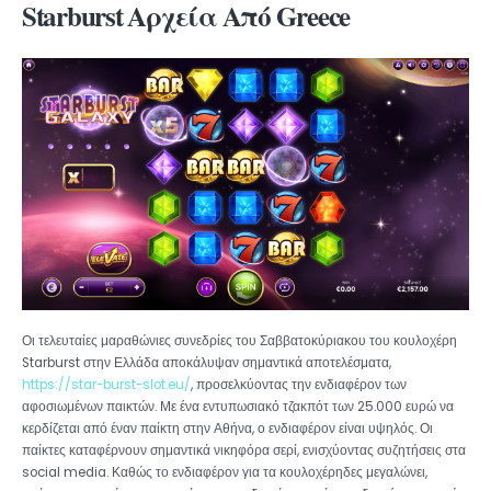
Starburst Αρχεία Από Greece
Οι τελευταίες μαραθώνιες συνεδρίες του Σαββατοκύριακου του κουλοχέρη
Starburst στην Ελλάδα αποκάλυψαν σημαντικά αποτελέσματα,
https://star-burst-slot.eu/
, προσελκύοντας την ενδιαφέρον των
αφοσιωμένων παικτών. Με ένα εντυπωσιακό τζακπότ των 25.000 ευρώ να
κερδίζεται από έναν παίκτη στην Αθήνα, ο ενδιαφέρον είναι υψηλός. Οι
παίκτες καταφέρνουν σημαντικά νικηφόρα σερί, ενισχύοντας συζητήσεις στα
social media. Καθώς το ενδιαφέρον για τα κουλοχέρηδες μεγαλώνει,