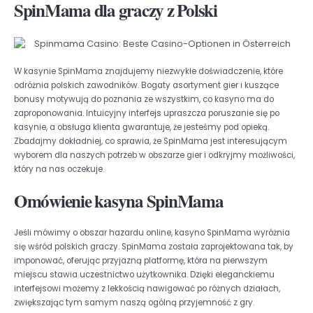
SpinMama dla graczy z Polski
W kasynie SpinMama znajdujemy niezwykłe doświadczenie, które
odróżnia polskich zawodników. Bogaty asortyment gier i kuszące
bonusy motywują do poznania ze wszystkim, co kasyno ma do
zaproponowania. Intuicyjny interfejs upraszcza poruszanie się po
kasynie, a obsługa klienta gwarantuje, że jesteśmy pod opieką.
Zbadajmy dokładniej, co sprawia, że SpinMama jest interesującym
wyborem dla naszych potrzeb w obszarze gier i odkryjmy możliwości,
który na nas oczekuje.
Omówienie kasyna SpinMama
Jeśli mówimy o obszar hazardu online, kasyno SpinMama wyróżnia
się wśród polskich graczy. SpinMama została zaprojektowana tak, by
imponować, oferując przyjazną platformę, która na pierwszym
miejscu stawia uczestnictwo użytkownika. Dzięki eleganckiemu
interfejsowi możemy z lekkością nawigować po różnych działach,
zwiększając tym samym naszą ogólną przyjemność z gry.