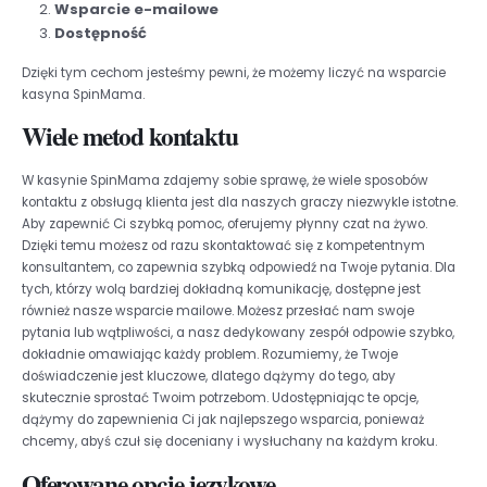
Wsparcie e-mailowe
Dostępność
Dzięki tym cechom jesteśmy pewni, że możemy liczyć na wsparcie
kasyna SpinMama.
Wiele metod kontaktu
W kasynie SpinMama zdajemy sobie sprawę, że wiele sposobów
kontaktu z obsługą klienta jest dla naszych graczy niezwykle istotne.
Aby zapewnić Ci szybką pomoc, oferujemy płynny czat na żywo.
Dzięki temu możesz od razu skontaktować się z kompetentnym
konsultantem, co zapewnia szybką odpowiedź na Twoje pytania. Dla
tych, którzy wolą bardziej dokładną komunikację, dostępne jest
również nasze wsparcie mailowe. Możesz przesłać nam swoje
pytania lub wątpliwości, a nasz dedykowany zespół odpowie szybko,
dokładnie omawiając każdy problem. Rozumiemy, że Twoje
doświadczenie jest kluczowe, dlatego dążymy do tego, aby
skutecznie sprostać Twoim potrzebom. Udostępniając te opcje,
dążymy do zapewnienia Ci jak najlepszego wsparcia, ponieważ
chcemy, abyś czuł się doceniany i wysłuchany na każdym kroku.
Oferowane opcje językowe