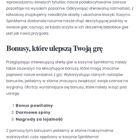
wprowadzaniu świeżych tytułów, nasze podekscytowanie zawsze
pozostaje na wysokim poziomie. Odkrywając oferowaną rozmaitość, z
łatwością znajdujemy nieodkryte skarby i ukochane klasyki. Kasyno
SpinMama doskonale rozumie nasze chęć ekscytującej podróży w
świecie gier, czyniąc, że każda wizyta w ich obszernej bibliotece gier
jest jak nowa przygoda.
Bonusy, które ulepszą Twoją grę
Przeglądając interesującą ofertę gier w kasynie SpinMama, należy
także zauważyć na ekscytujące bonusy, które mogą znacznie
poprawić nasze wrażenia z gry. Wykorzystując różnych rodzajów
bonusów, jesteśmy w stanie znacząco zwiększyć swoje szanse na
wygraną. Oto trzy wyróżniające się bonusy, które należy wziąć pod
uwagę:
Bonus powitalny
Darmowe spiny
Nagrody za lojalność
Z pomocą tym bonusom jesteśmy w stanie maksymalnie
wykorzystać czas spędzony w kasynie SpinMama!