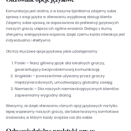
Komunikacja jest istotna, a w kasynie SpinMama zdajemy sobie
sprawę z wagi języka w oferowaniu wyjątkowej obsługi klienta.
Zdajemy sobie sprawę, że dopasowanie do preferencji językowych
naszych graczy ulepsza ich ogólne wrażenia. Dlatego z dumą
oferujemy wielojęzykowe wsparcie, dzięki czemu każda interakcja jest
indywidualna i efektywna.
Oto trzy kluczowe opcje językowe, jakie udostępniamy:
Polski – Nasz główny język dla lokalnych graczy,
gwarantujący bezproblemową komunikację.
Angielski – powszechnie używany przez graczy
międzynarodowych, umożliwiający globalny zasięg.
Niemiecki – Dla naszych niemieckojęzycznych klientów
zapewniamy wygodny dialog.
Wierzymy, że dzięki oferowaniu różnych opcji językowych nie tylko
lepiej wspieramy naszych graczy, ale także tworzymy komfortowe
środowisko, w którym każdy znajdzie coś dla siebie.
Odpowiedzialne praktyki gry w