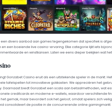
we een divers aanbod aan games tegengekomen dat specifiek is afg
en een boeiende live casino-ervaring. Elke categorie lijkt iets bijzo
inmentwaarde en winstkansen. Laten we eens dieper bekijken wat he
sino
ngt Gonzabet Casino eruit als een uitstekende speler in de markt. Het 
nele tafelspellen tot innovatieve gokkasten. We appreciëren het geb
Daarnaast biedt Gonzabet een scala aan betaalmethoden, wat essen
ditionele creditcards en moderne e-wallets, waardoor verschillende
n het gemak, maar bevordert ook het geloof, omdat spelers zich veilig 
id consolideert de positie in de concurrerende online gamingmarkt.