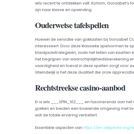
iets recent te ontdekken valt. Kortom, Gonzabet’s f
zijn naar klasse en opwinding.
Ouderwetse tafelspellen
Hoewel de sensatie van gokkasten bij Gonzabet Cas
interesseert. Door deze klassieke spelvormen te sp
blackjackstrategieën, zoals het tellen van kaarten
het begrijpen van waarschijnlijkheidsberekening 
vaardigheid en toeval in deze spellen zorgt voor 
Uiteindelijk is het deze dualiteit die onze appreciati
Rechtstreekse casino-aanbod
Er is iets ___SPIN_102___ en fascinerends aan het a
gokken en bieden een boeiende omgeving met live 
wat de totale ervaring verbetert.
Essentiële aspecten van
https://en.wikipedia.org/