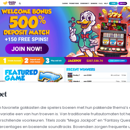
bet
n favoriete gokkasten die spelers boeien met hun pakkende thema
t variatie een van hun troeven is. Van traditionele fruitautomaten tot
 verschillende voorkeuren. Titels zoals “Mega Jackpot” en “Fantasy Qu
ngspercentages en boeiende soundtracks. Bovendien zorgen frequente 