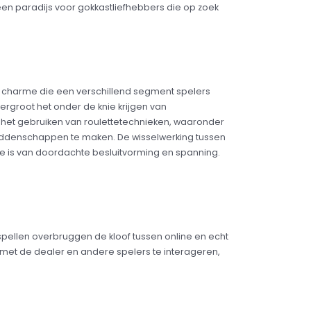
 een paradijs voor gokkastliefhebbers die op zoek
ke charme die een verschillend segment spelers
ergroot het onder de knie krijgen van
t het gebruiken van roulettetechnieken, waaronder
weddenschappen te maken. De wisselwerking tussen
ie is van doordachte besluitvorming en spanning.
 spellen overbruggen de kloof tussen online en echt
met de dealer en andere spelers te interageren,