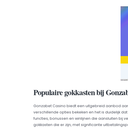
Populaire gokkasten bij Gonza
Gonzabet Casino biedt een uitgebreid aanbod aa
verschillende opties bekeken en het is duidelijk da
functies, bonussen en winlijnen die aansluiten bij
gokkasten die er zijn, met significante uitbetali