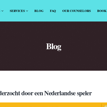
S
SERVICES
BLOG
FAQ
OUR COUNSELORS
BOOK
Blog
erzocht door een Nederlandse speler