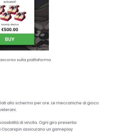
ascorso sulla piattaforma.
ollati allo schermo per ore. Le meccaniche di gioco
veterani.
sibilità di vincita. Ogni giro presenta
e di Oscarspin assicurano un gameplay