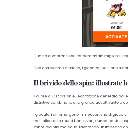
Questa comprensione fondamentale migliora l’esperi
Con entusiasmo e attesa, i giocatori possono tuffars
Il brivido dello spin: illustrate
Il cuore di Oscarspin è l’eccitazione generato dall
distintive combinano una grafica accattivante a com
I giocatori si immergono in meccaniche di gioco che
moltiplicatori e round bonus vari, aumentando l’as
imprevedibile ma equo, favorendo un impegno co