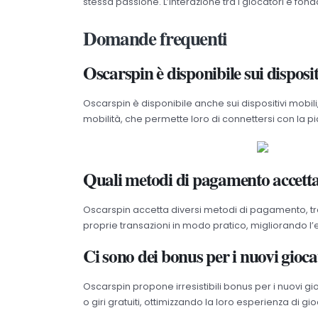
stessa passione. L’interazione tra i giocatori è fon
Domande frequenti
Oscarspin è disponibile sui disposi
Oscarspin è disponibile anche sui dispositivi mobil
mobilità, che permette loro di connettersi con la pi
Quali metodi di pagamento accett
Oscarspin accetta diversi metodi di pagamento, tra cu
proprie transazioni in modo pratico, migliorando l
Ci sono dei bonus per i nuovi gioca
Oscarspin propone irresistibili bonus per i nuovi g
o giri gratuiti, ottimizzando la loro esperienza di gioco