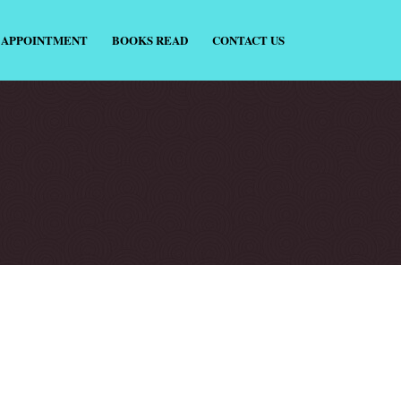
 APPOINTMENT
BOOKS READ
CONTACT US