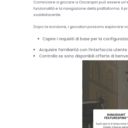
Cominciare a giocare a Oscarspin può essere un’esp
funzionalità e la navigazione della piattaforma. Il
soddisfacente.
Dopo la iscrizione, i giocatori possono esplorare var
Capire i requisiti di base per la configurazi
Acquisire familiarità con l’interfaccia utent
Controlla se sono disponibili offerte di benv