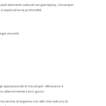
uesti elementi culturali nel gameplay, Oscarspin
 a esplorarne le profondità.
gie vincenti.
i appassionati di Oscarspin. Attraverso il
 ulteriormente il loro gioco.
 ma anche di legame con altri che nutrono la