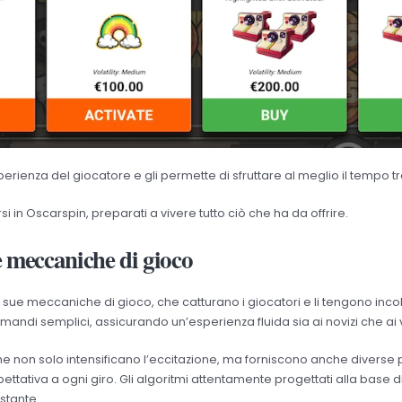
enza del giocatore e gli permette di sfruttare al meglio il tempo tr
i in Oscarspin, preparati a vivere tutto ciò che ha da offrire.
 le meccaniche di gioco
e sue meccaniche di gioco, che catturano i giocatori e li tengono inc
andi semplici, assicurando un’esperienza fluida sia ai novizi che ai 
 non solo intensificano l’eccitazione, ma forniscono anche diverse pos
pettativa a ogni giro. Gli algoritmi attentamente progettati alla bas
stante.