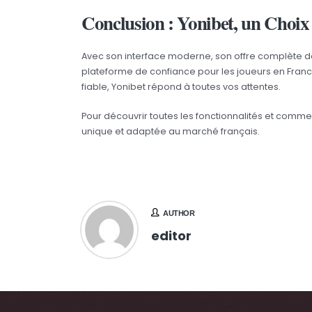
Conclusion : Yonibet, un Choix
Avec son interface moderne, son offre complète de
plateforme de confiance pour les joueurs en Franc
fiable, Yonibet répond à toutes vos attentes.
Pour découvrir toutes les fonctionnalités et comme
unique et adaptée au marché français.
AUTHOR
editor