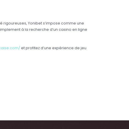
rité rigoureuses, Yonibet s’impose comme une
simplement à la recherche d’un casino en ligne
ncaise.com/
et profitez d’une expérience de jeu