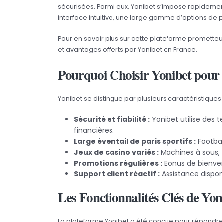
sécurisées. Parmi eux, Yonibet s’impose rapideme
interface intuitive, une large gamme d’options de pa
Pour en savoir plus sur cette plateforme prometteu
et avantages offerts par Yonibet en France.
Pourquoi Choisir Yonibet pour 
Yonibet se distingue par plusieurs caractéristiques c
Sécurité et fiabilité :
Yonibet utilise des 
financières.
Large éventail de paris sportifs :
Footbal
Jeux de casino variés :
Machines à sous, r
Promotions régulières :
Bonus de bienven
Support client réactif :
Assistance dispon
Les Fonctionnalités Clés de Yon
La plateforme Yonibet a été conçue pour répondre a