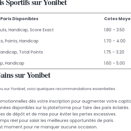
s Sportifs sur Yonibet
Paris Disponibles
Cotes Moy
Buts, Handicap, Score Exact
1.80 – 3.50
s, Points, Handicap
1.70 – 4.00
Handicap, Total Points
1.75 – 3.20
p, Handicap
1.60 – 5.00
ains sur Yonibet
 jeu sur Yonibet, voici quelques recommandations essentielles :
romotionnelles dès votre inscription pour augmenter votre capita
nnées disponibles sur la plateforme pour faire des paris éclairés.
es de dépôt et de mise pour éviter les pertes excessives.
ps réel pour saisir les meilleures opportunités de paris.
out moment pour ne manquer aucune occasion.