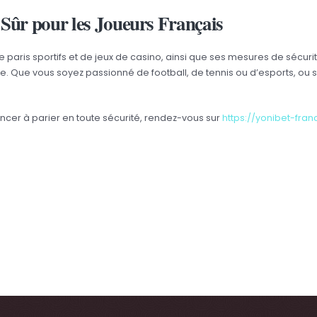
 Sûr pour les Joueurs Français
 paris sportifs et de jeux de casino, ainsi que ses mesures de sécu
e. Que vous soyez passionné de football, de tennis ou d’esports, ou 
ncer à parier en toute sécurité, rendez-vous sur
https://yonibet-fra