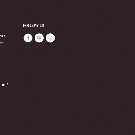
FOLLOW US
pts.
i-
Sun /