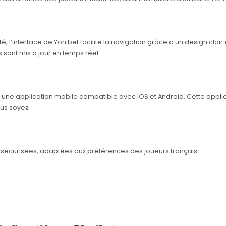
l’interface de Yonibet facilite la navigation grâce à un design clair 
ts sont mis à jour en temps réel.
ne application mobile compatible avec iOS et Android. Cette applica
us soyez.
écurisées, adaptées aux préférences des joueurs français :