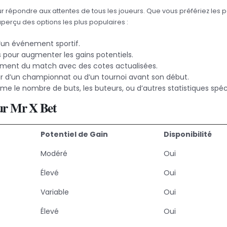
r répondre aux attentes de tous les joueurs. Que vous préfériez les p
perçu des options les plus populaires :
d’un événement sportif.
s pour augmenter les gains potentiels.
ement du match avec des cotes actualisées.
ur d’un championnat ou d’un tournoi avant son début.
e le nombre de buts, les buteurs, ou d’autres statistiques spéc
ur Mr X Bet
Potentiel de Gain
Disponibilité
Modéré
Oui
Élevé
Oui
Variable
Oui
Élevé
Oui