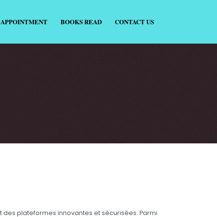
 APPOINTMENT
BOOKS READ
CONTACT US
 des plateformes innovantes et sécurisées. Parmi