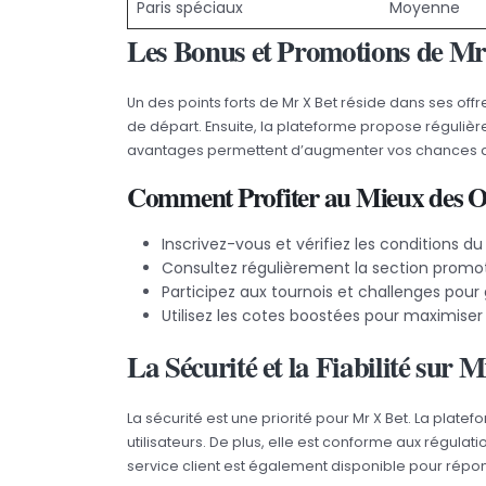
Paris spéciaux
Moyenne
Les Bonus et Promotions de Mr
Un des points forts de Mr X Bet réside dans ses off
de départ. Ensuite, la plateforme propose réguli
avantages permettent d’augmenter vos chances de 
Comment Profiter au Mieux des Of
Inscrivez-vous et vérifiez les conditions 
Consultez régulièrement la section promo
Participez aux tournois et challenges po
Utilisez les cotes boostées pour maximiser
La Sécurité et la Fiabilité sur 
La sécurité est une priorité pour Mr X Bet. La pla
utilisateurs. De plus, elle est conforme aux régula
service client est également disponible pour répo