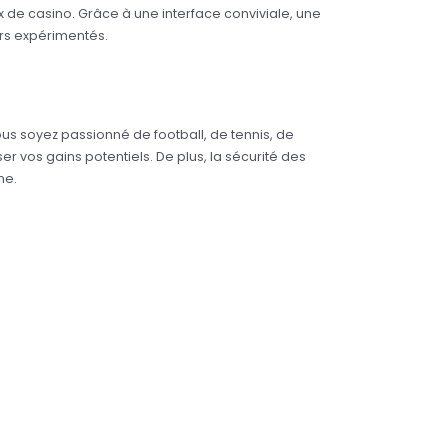
de casino. Grâce à une interface conviviale, une
urs expérimentés.
vous soyez passionné de football, de tennis, de
r vos gains potentiels. De plus, la sécurité des
ne.