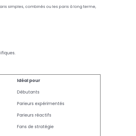
aris simples, combinés ou les paris à long terme,
ifiques.
Idéal pour
Débutants
Parieurs expérimentés
Parieurs réactifs
Fans de stratégie