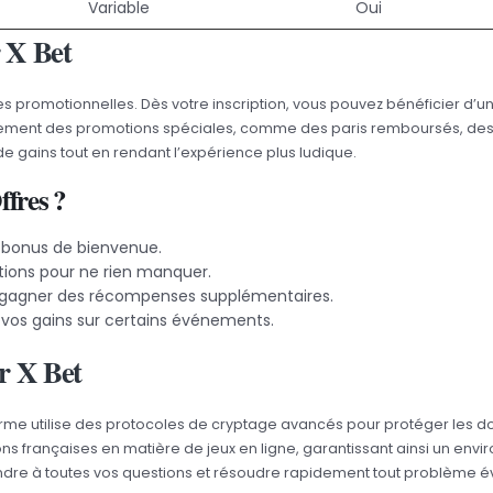
Variable
Oui
 X Bet
res promotionnelles. Dès votre inscription, vous pouvez bénéficier d’
èrement des promotions spéciales, comme des paris remboursés, des 
gains tout en rendant l’expérience plus ludique.
fres ?
du bonus de bienvenue.
tions pour ne rien manquer.
ur gagner des récompenses supplémentaires.
 vos gains sur certains événements.
Mr X Bet
teforme utilise des protocoles de cryptage avancés pour protéger les 
tions françaises en matière de jeux en ligne, garantissant ainsi un en
ndre à toutes vos questions et résoudre rapidement tout problème é