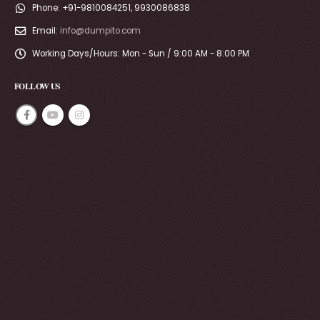
Phone:
+91-9810084251, 9930086838
Email:
info@dumpito.com
Working Days/Hours:
Mon - Sun / 9:00 AM - 8:00 PM
FOLLOW US