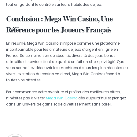
tout en gardant le contrôle sur leurs habitudes de jeu.
Conclusion : Mega Win Casino, Une
Référence pour les Joueurs Français
En résumé, Mega Win Casino s’impose comme une plateforme
incontournable pour les amateurs de jeux d’argent en ligne en
France. Sa combinaison de sécurité, diversité des jeux, bonus
attractifs et service client de qualité en fait un choix privilégié. Que
vous souhaitiez découvrir les machines à sous les plus récentes ou
vivre l’excitation du casino en direct, Mega Win Casino répond à
toutes vos attentes.
Pour commencer votre aventure et profiter des meilleures offres,
n’hésitez pas à visiter
Mega Win Casino
dès aujourd’hui et plongez
dans un univers de gains et de divertissement sans pareil.