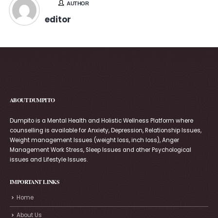
AUTHOR
editor
ABOUT DUMPITO
Dumpito is a Mental Health and Holistic Wellness Platform where
counselling is available for Anxiety, Depression, Relationship Issues,
Weight management Issues (weight loss, inch loss), Anger
Management Work Stress, Sleep Issues and other Psychological
issues and Lifestyle Issues.
IMPORTANT LINKS
Home
About Us