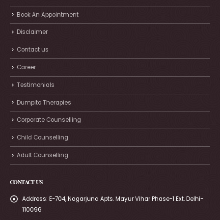
Book An Appointment
Disclaimer
Contact us
Career
Testimonials
Dumpito Therapies
Corporate Counselling
Child Counselling
Adult Counselling
CONTACT US
Address:
E-704, Nagarjuna Apts. Mayur Vihar Phase-1 Ext. Delhi-
110096