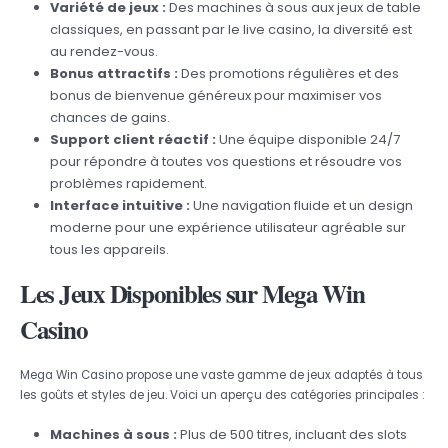
Variété de jeux :
Des machines à sous aux jeux de table
classiques, en passant par le live casino, la diversité est
au rendez-vous.
Bonus attractifs :
Des promotions régulières et des
bonus de bienvenue généreux pour maximiser vos
chances de gains.
Support client réactif :
Une équipe disponible 24/7
pour répondre à toutes vos questions et résoudre vos
problèmes rapidement.
Interface intuitive :
Une navigation fluide et un design
moderne pour une expérience utilisateur agréable sur
tous les appareils.
Les Jeux Disponibles sur Mega Win
Casino
Mega Win Casino propose une vaste gamme de jeux adaptés à tous
les goûts et styles de jeu. Voici un aperçu des catégories principales :
Machines à sous :
Plus de 500 titres, incluant des slots