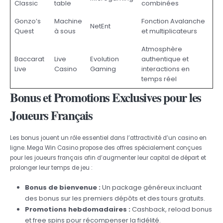
Classic
table
combinées
Gonzo’s
Machine
Fonction Avalanche
NetEnt
Quest
à sous
et multiplicateurs
Atmosphère
Baccarat
Live
Evolution
authentique et
Live
Casino
Gaming
interactions en
temps réel
Bonus et Promotions Exclusives pour les
Joueurs Français
Les bonus jouent un rôle essentiel dans l’attractivité d’un casino en
ligne. Mega Win Casino propose des offres spécialement conçues
pour les joueurs français afin d’augmenter leur capital de départ et
prolonger leur temps de jeu :
Bonus de bienvenue :
Un package généreux incluant
des bonus sur les premiers dépôts et des tours gratuits.
Promotions hebdomadaires :
Cashback, reload bonus
et free spins pour récompenser la fidélité.