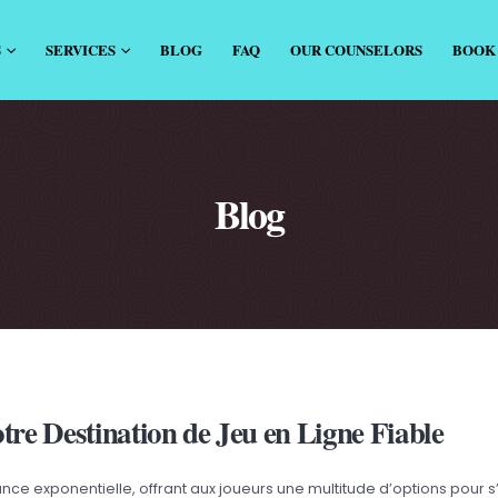
S
SERVICES
BLOG
FAQ
OUR COUNSELORS
BOOK
Blog
re Destination de Jeu en Ligne Fiable
ce exponentielle, offrant aux joueurs une multitude d’options pour s