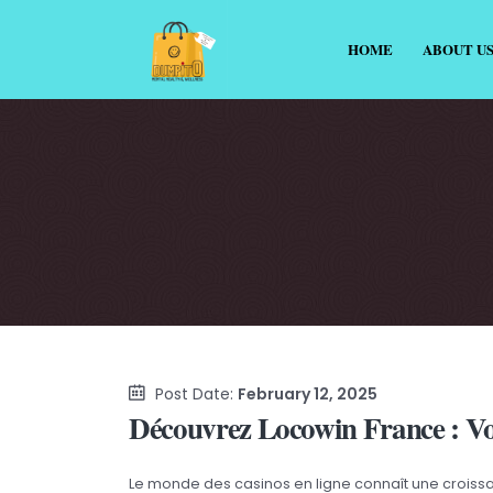
HOME
ABOUT U
Post Date:
February 12, 2025
Découvrez Locowin France : Vot
Le monde des casinos en ligne connaît une croissan