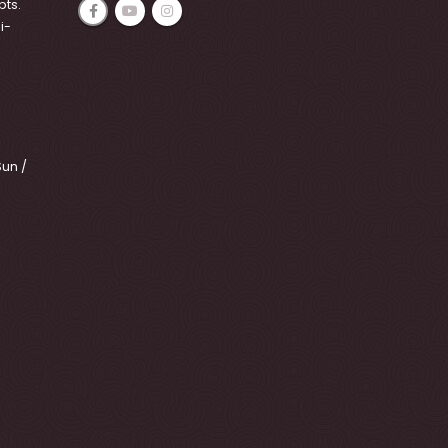
pts.
i-
Sun /