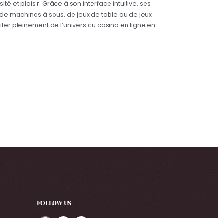
et plaisir. Grâce à son interface intuitive, ses
de machines à sous, de jeux de table ou de jeux
iter pleinement de l’univers du casino en ligne en
FOLLOW US