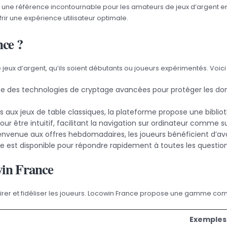
 référence incontournable pour les amateurs de jeux d’argent en l
frir une expérience utilisateur optimale.
ce ?
jeux d’argent, qu’ils soient débutants ou joueurs expérimentés. Voici
se des technologies de cryptage avancées pour protéger les don
aux jeux de table classiques, la plateforme propose une bibliot
our être intuitif, facilitant la navigation sur ordinateur comme s
nvenue aux offres hebdomadaires, les joueurs bénéficient d’ava
 est disponible pour répondre rapidement à toutes les question
win France
ttirer et fidéliser les joueurs. Locowin France propose une gamme com
Exemples