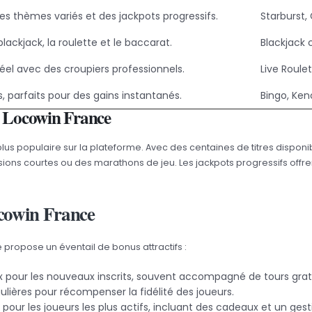
s thèmes variés et des jackpots progressifs.
Starburst,
ackjack, la roulette et le baccarat.
Blackjack 
éel avec des croupiers professionnels.
Live Roule
, parfaits pour des gains instantanés.
Bingo, Ken
e Locowin France
lus populaire sur la plateforme. Avec des centaines de titres disponi
ions courtes ou des marathons de jeu. Les jackpots progressifs offr
cowin France
 propose un éventail de bonus attractifs :
pour les nouveaux inscrits, souvent accompagné de tours gratu
ulières pour récompenser la fidélité des joueurs.
pour les joueurs les plus actifs, incluant des cadeaux et un ge