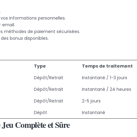
.
 vos informations personnelles.
r email.
les méthodes de paiement sécurisées.
 des bonus disponibles.
Type
Temps de traitement
Dépôt/Retrait
Instantané / 1-3 jours
Dépôt/Retrait
Instantané / 24 heures
Dépôt/Retrait
2-5 jours
Dépôt
Instantané
 Jeu Complète et Sûre