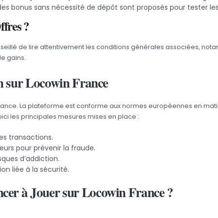
s bonus sans nécessité de dépôt sont proposés pour tester les 
fres ?
 conseillé de lire attentivement les conditions générales associées, 
de gains.
on sur Locowin France
France. La plateforme est conforme aux normes européennes en matièr
ci les principales mesures mises en place :
les transactions.
ueurs pour prévenir la fraude.
isques d’addiction.
n liée à la sécurité.
cer à Jouer sur Locowin France ?