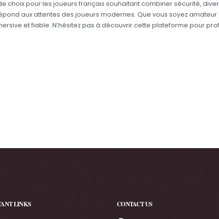
ix pour les joueurs français souhaitant combiner sécurité, diversité 
 répond aux attentes des joueurs modernes. Que vous soyez amateur 
rsive et fiable. N’hésitez pas à découvrir cette plateforme pour prof
ANT LINKS
CONTACT US