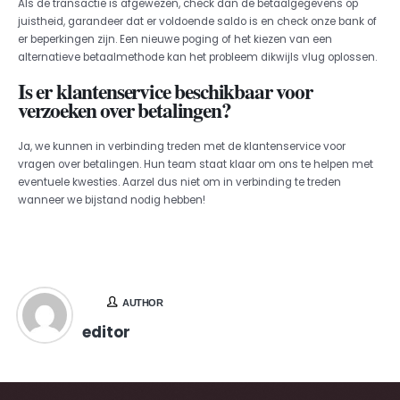
Als de transactie is afgewezen, check dan de betaalgegevens op
juistheid, garandeer dat er voldoende saldo is en check onze bank of
er beperkingen zijn. Een nieuwe poging of het kiezen van een
alternatieve betaalmethode kan het probleem dikwijls vlug oplossen.
Is er klantenservice beschikbaar voor
verzoeken over betalingen?
Ja, we kunnen in verbinding treden met de klantenservice voor
vragen over betalingen. Hun team staat klaar om ons te helpen met
eventuele kwesties. Aarzel dus niet om in verbinding te treden
wanneer we bijstand nodig hebben!
AUTHOR
editor