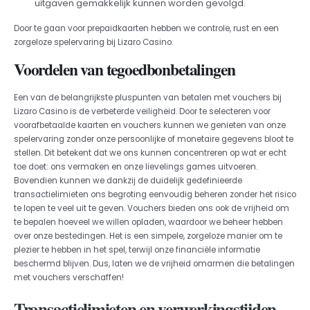
uitgaven gemakkelijk kunnen worden gevolgd.
Door te gaan voor prepaidkaarten hebben we controle, rust en een
zorgeloze spelervaring bij Lizaro Casino.
Voordelen van tegoedbonbetalingen
Een van de belangrijkste pluspunten van betalen met vouchers bij
Lizaro Casino is de verbeterde veiligheid. Door te selecteren voor
voorafbetaalde kaarten en vouchers kunnen we genieten van onze
spelervaring zonder onze persoonlijke of monetaire gegevens bloot te
stellen. Dit betekent dat we ons kunnen concentreren op wat er echt
toe doet: ons vermaken en onze lievelings games uitvoeren.
Bovendien kunnen we dankzij de duidelijk gedefinieerde
transactielimieten ons begroting eenvoudig beheren zonder het risico
te lopen te veel uit te geven. Vouchers bieden ons ook de vrijheid om
te bepalen hoeveel we willen opladen, waardoor we beheer hebben
over onze bestedingen. Het is een simpele, zorgeloze manier om te
plezier te hebben in het spel, terwijl onze financiële informatie
beschermd blijven. Dus, laten we de vrijheid omarmen die betalingen
met vouchers verschaffen!
Transactielimieten en verwerkingstijden