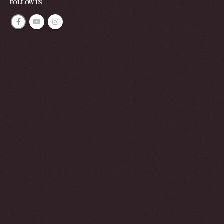
FOLLOW US