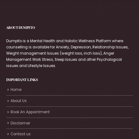
ABOUT DUMPITO
Dumpito is a Mental Health and Holistic Wellness Platform where
counselling is available for Anxiety, Depression, Relationship Issues,
Weight management Issues (weight loss, inch loss), Anger
Management Work Stress, Sleep Issues and other Psychological
issues and Lifestyle Issues.
IMPORTANT LINKS
Home
About Us
Book An Appointment
Disclaimer
Contact us