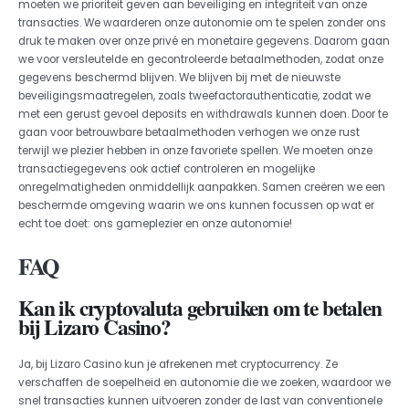
moeten we prioriteit geven aan beveiliging en integriteit van onze
transacties. We waarderen onze autonomie om te spelen zonder ons
druk te maken over onze privé en monetaire gegevens. Daarom gaan
we voor versleutelde en gecontroleerde betaalmethoden, zodat onze
gegevens beschermd blijven. We blijven bij met de nieuwste
beveiligingsmaatregelen, zoals tweefactorauthenticatie, zodat we
met een gerust gevoel deposits en withdrawals kunnen doen. Door te
gaan voor betrouwbare betaalmethoden verhogen we onze rust
terwijl we plezier hebben in onze favoriete spellen. We moeten onze
transactiegegevens ook actief controleren en mogelijke
onregelmatigheden onmiddellijk aanpakken. Samen creëren we een
beschermde omgeving waarin we ons kunnen focussen op wat er
echt toe doet: ons gameplezier en onze autonomie!
FAQ
Kan ik cryptovaluta gebruiken om te betalen
bij Lizaro Casino?
Ja, bij Lizaro Casino kun je afrekenen met cryptocurrency. Ze
verschaffen de soepelheid en autonomie die we zoeken, waardoor we
snel transacties kunnen uitvoeren zonder de last van conventionele