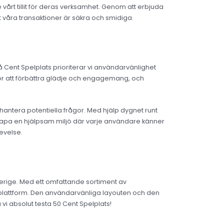
 vårt tillit för deras verksamhet. Genom att erbjuda
tt våra transaktioner är säkra och smidiga.
På Cent Spelplats prioriterar vi användarvänlighet
för att förbättra glädje och engagemang, och
hantera potentiella frågor. Med hjälp dygnet runt
t skapa en hjälpsam miljö där varje användare känner
evelse.
verige. Med ett omfattande sortiment av
na plattform. Den användarvänliga layouten och den
i absolut testa 50 Cent Spelplats!