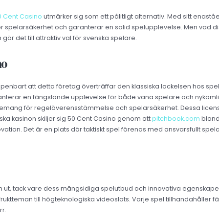
0 Cent Casino
utmärker sig som ett pålitligt alternativ. Med sitt en
tter spelarsäkerhet och garanterar en solid spelupplevelse. Men vad di
 det till attraktiv val för svenska spelare.
no
 uppenbart att detta företag överträffar den klassiska lockelsen hos s
aranterar en fängslande upplevelse för både vana spelare och nykoml
mang för regelöverensstämmelse och spelarsäkerhet. Dessa licenser 
ypiska kasinon skiljer sig 50 Cent Casino genom att
pitchbook.com
blanda
ation. Det är en plats där taktiskt spel förenas med ansvarsfullt spela
n ut, tack vare dess mångsidiga spelutbud och innovativa egenskaper
 fruktteman till högteknologiska videoslots. Varje spel tillhandahåller
rr.