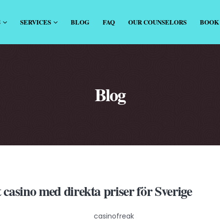
S
SERVICES
BLOG
FAQ
OUR COUNSELORS
BOOK
Blog
 casino med direkta priser för Sverige